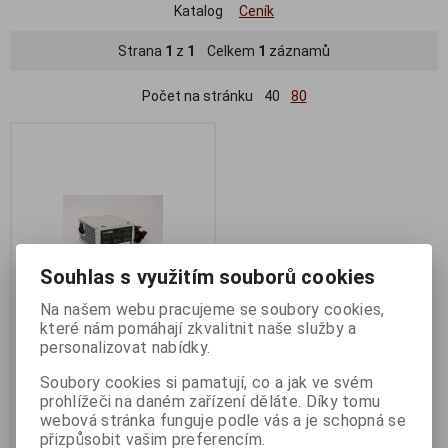
Katalog
Ceník
Strana
1
z
1
Celkem
1
záznamů
Počet na stránku
40
80
Souhlas s využitím souborů cookies
Na našem webu pracujeme se soubory cookies,
které nám pomáhají zkvalitnit naše služby a
1stCOOL zdroj 350W
personalizovat nabídky.
ECONOMIC 350, ventilátor
Soubory cookies si pamatují, co a jak ve svém
120mm
prohlížeči na daném zařízení děláte. Díky tomu
Termín dodání (dny):
1
webová stránka funguje podle vás a je schopná se
přizpůsobit vašim preferencím.