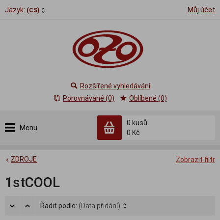
Jazyk:
Můj účet
(CS)
Rozšířené vyhledávání
Porovnávané (0)
Oblíbené (0)
0
kusů
Menu
0 Kč
ZDROJE
Zobrazit filtr
1stCOOL
Řadit podle:
(Data přidání)