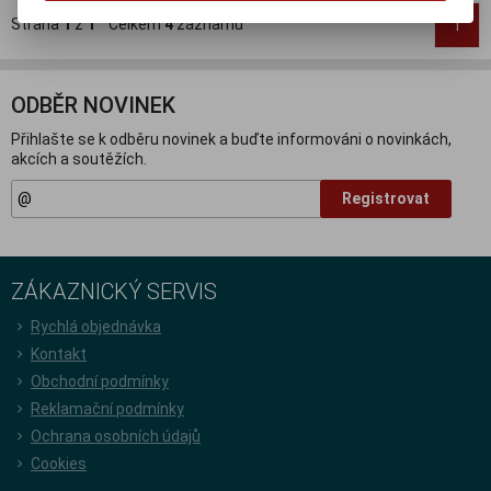
Strana
1
z
1
Celkem
4
záznamů
1
ODBĚR NOVINEK
Přihlašte se k odběru novinek a buďte informováni o novinkách,
akcích a soutěžích.
Registrovat
ZÁKAZNICKÝ SERVIS
Rychlá objednávka
Kontakt
Obchodní podmínky
Reklamační podmínky
Ochrana osobních údajů
Cookies