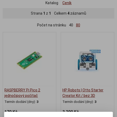
Katalog
Ceník
Strana
1
z
1
Celkem
4
záznamů
Počet na stránku
40
80
RASPBERRY Pi Pico 2
HP Robots | Otto Starter
jednočipový počítač
Creator Kit / bez 3D
Termín dodání (dny):
3
Termín dodání (dny):
3
170 Kč
3 290 Kč
140 Kč (bez DPH:)
2 719 Kč (bez DPH:)