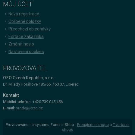
MŮJ ÚČET
Nová registrace
Oblíbené položky
Předchozí objednávky
Editace zákazníka
Změnit heslo
Nastavení cookies
PROVOZOVATEL
OZO Czech Republic, s.r.o.
Dr. Milady Horákové 185/66, 460 07, Liberec
Kontakt
Mobilní telefon:
+420 739 045 456
E-mail:
prodej@ozo.cz
Provozováno na systému Zoner inShop -
Pronájem e-shopu
a
Tvorba e-
shopu