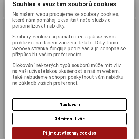
Souhlas s využitím souborů cookies
Koupit
Koupit
Na našem webu pracujeme se soubory cookies,
které nám pomáhají zkvalitnit naše služby a
personalizovat nabídky.
Soubory cookies si pamatují, co a jak ve svém
prohlížeči na daném zařízení děláte. Díky tomu
webová stránka funguje podle vás a je schopná se
přizpůsobit vašim preferencím.
Blokování některých typů souborů může mít vliv
na vaši uživatelskou zkušenost s naším webem,
také nebudeme schopni poskytnout vám nabídku
na základě vašich preferencí.
Acer Revo RB610
ASROCK DESKMINI
X300/B/BB/BOX black černý
Termín dodání (dny):
2
Termín dodání (dny):
2
Nastavení
12 890 Kč
4 383 Kč
Odmítnout vše
10 653 Kč (bez DPH:)
3 622 Kč (bez DPH:)
Koupit
Koupit
Přijmout všechny cookies