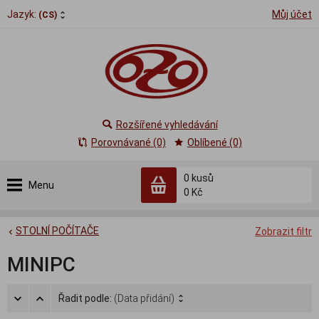
Jazyk:
Můj účet
(CS)
Rozšířené vyhledávání
Porovnávané (0)
Oblíbené (0)
0
kusů
Menu
0 Kč
STOLNÍ POČÍTAČE
Zobrazit filtr
MINIPC
Řadit podle:
(Data přidání)