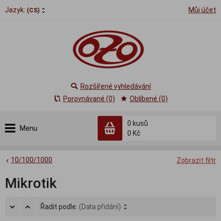
Jazyk:
Můj účet
(CS)
Rozšířené vyhledávání
Porovnávané (0)
Oblíbené (0)
0
kusů
Menu
0 Kč
10/100/1000
Zobrazit filtr
Mikrotik
Řadit podle:
(Data přidání)