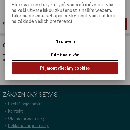
Blokování některých typů souborů může mít vliv
Koupit
na vaši uživatelskou zkušenost s naším webem,
také nebudeme schopni poskytnout vám nabídku
na základě vašich preferencí.
Strana
1
z
1
Celkem
1
záznamů
1
Nastavení
ODBĚR NOVINEK
Přihlašte se k odběru novinek a buďte informováni o novinkách,
Odmítnout vše
akcích a soutěžích.
Přijmout všechny cookies
Registrovat
ZÁKAZNICKÝ SERVIS
Rychlá objednávka
Kontakt
Obchodní podmínky
Reklamační podmínky