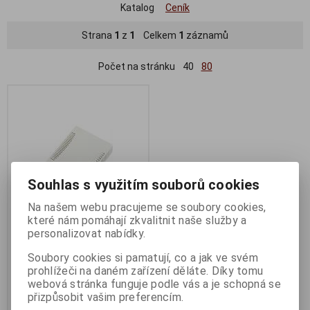
Katalog
Ceník
Strana
1
z
1
Celkem
1
záznamů
Počet na stránku
40
80
Souhlas s využitím souborů cookies
Na našem webu pracujeme se soubory cookies,
které nám pomáhají zkvalitnit naše služby a
personalizovat nabídky.
MikroTik Cloud Smart Switch
CSS106-5G-1S (RB260GS)
Soubory cookies si pamatují, co a jak ve svém
prohlížeči na daném zařízení děláte. Díky tomu
Termín dodání (dny):
5
webová stránka funguje podle vás a je schopná se
868 Kč
přizpůsobit vašim preferencím.
717 Kč (bez DPH:)