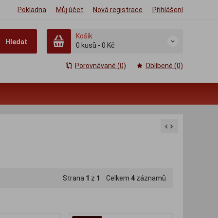
Pokladna
Můj účet
Nová registrace
Přihlášení
Košík
Hledat
0
kusů
-
0 Kč
Porovnávané (0)
Oblíbené (0)
Strana
1
z
1
Celkem
4
záznamů