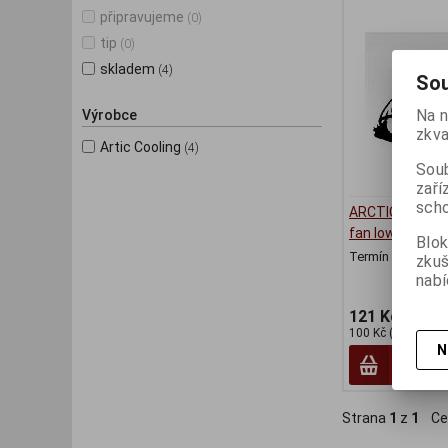
připravujeme
(0)
tip
(0)
skladem
(4)
Sou
Na n
Výrobce
zkva
Artic Cooling
(4)
Soub
zaří
scho
ARCTIC F8 PR
fan low noise
Blok
Termín dodání (d
zku
nabí
121 Kč
100 Kč (bez DPH:)
N
Strana
1
z
1
Ce