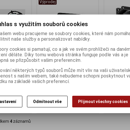
Výprodej
hlas s využitím souborů cookies
ašem webu pracujeme se soubory cookies, které nám pomáha
litnit naše služby a personalizovat nabídky.
ory cookies si pamatují, co a jak ve svém prohlížeči na dané
zení děláte. Díky tomu webová stránka funguje podle vás a je
pná se přizpůsobit vašim preferencím.
O 80mm case
!Výprodej Arctic-Cooling Fan F8
ARCTIC F8 C
PWM
case fan low 
ování některých typů souborů může mít vliv na vaši uživatels
Color
ny):
4
Termín dodání (dny):
1
šenost s naším webem, také nebudeme schopni poskytnout 
Termín dodání 
dku na základě vašich preferencí.
109 Kč
113 Kč
90 Kč (bez DPH:)
93 Kč (bez DPH:
astavení
Odmítnout vše
Přijmout všechny cookies
Koupit
Koupit
lkem
4
záznamů