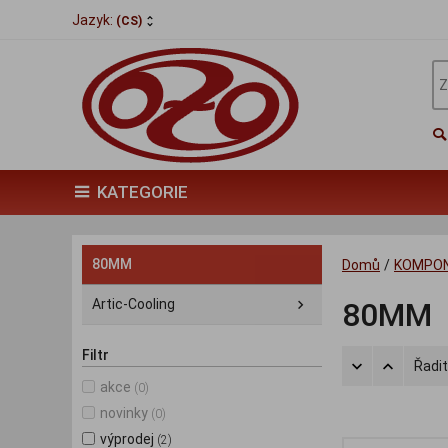
Jazyk:
(CS)
KATEGORIE
80MM
Domů
/
KOMPO
Artic-Cooling
80MM
Filtr
Řadit
akce
(0)
novinky
(0)
výprodej
(2)