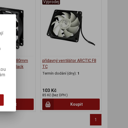
Výprodej
jí
m
ase Fan - 80mm
přídavný ventilátor ARCTIC F8
noise - Black
TC
kou
Termín dodání (dny):
1
vám
(dny):
3
103 Kč
)
85 Kč (bez DPH:)
Koupit
Koupit
1