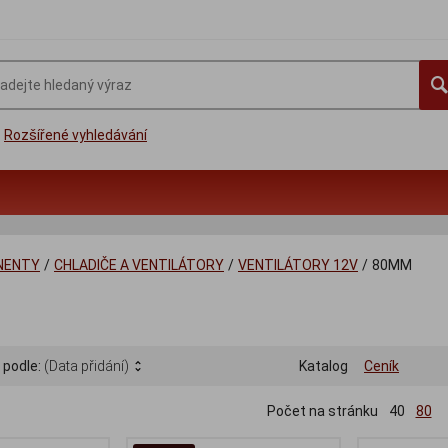
Rozšířené vyhledávání
NENTY
/
CHLADIČE A VENTILÁTORY
/
VENTILÁTORY 12V
/
80MM
 podle:
(Data přidání)
Katalog
Ceník
Počet na stránku
40
80