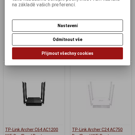
TP-Link Archer GX90 WiFi 6
TP-Link Archer AX53, AX3000
na základě vašich preferencí.
TriBand Gaming router
WiFi6 router
Termín dodání (dny):
2
Termín dodání (dny):
2
AX3000 Dual Band Gigabit Wi-Fi
Nastavení
6 Router
8 499 Kč
1 899 Kč
Odmítnout vše
7 024 Kč (bez DPH:)
1 570 Kč (bez DPH:)
Koupit
Koupit
Přijmout všechny cookies
TP-Link Archer C64 AC1200
TP-Link Archer C24 AC750