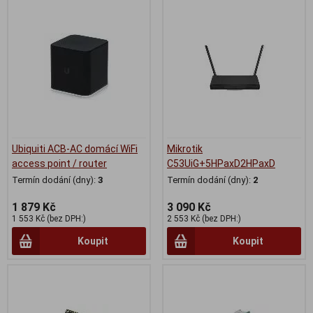
Ubiquiti ACB-AC domácí WiFi
Mikrotik
access point / router
C53UiG+5HPaxD2HPaxD
Termín dodání (dny):
3
Termín dodání (dny):
2
1 879 Kč
3 090 Kč
1 553 Kč (bez DPH:)
2 553 Kč (bez DPH:)
Koupit
Koupit