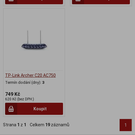
TP-Link Archer C20 AC750
Termín dodání (dny):
3
749 Kč
620 Kč (bez DPH:)
Koupit
Strana
1
z
1
Celkem
19
záznamů
1