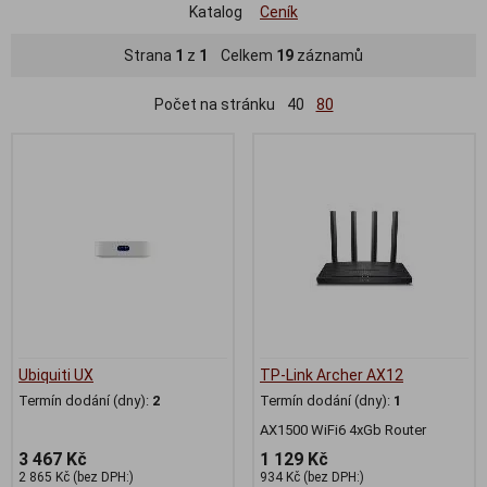
Katalog
Ceník
Strana
1
z
1
Celkem
19
záznamů
Počet na stránku
40
80
Ubiquiti UX
TP-Link Archer AX12
Termín dodání (dny):
2
Termín dodání (dny):
1
AX1500 WiFi6 4xGb Router
3 467 Kč
1 129 Kč
2 865 Kč (bez DPH:)
934 Kč (bez DPH:)