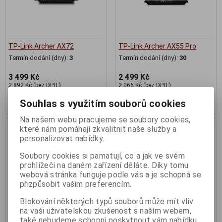
TP-Link Archer AX72
TP-Link Archer AX55 Pro
Termín dodání (dny):
3
Termín dodání (dny):
30
3 499 Kč
2 499 Kč
2 892 Kč (bez DPH:)
2 066 Kč (bez DPH:)
Koupit
Koupit
Souhlas s využitím souborů cookies
Na našem webu pracujeme se soubory cookies,
které nám pomáhají zkvalitnit naše služby a
personalizovat nabídky.
Soubory cookies si pamatují, co a jak ve svém
prohlížeči na daném zařízení děláte. Díky tomu
webová stránka funguje podle vás a je schopná se
přizpůsobit vašim preferencím.
Blokování některých typů souborů může mít vliv
na vaši uživatelskou zkušenost s naším webem,
také nebudeme schopni poskytnout vám nabídku