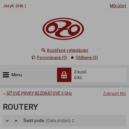
Jazyk:
Můj účet
(CS)
Rozšířené vyhledávání
Porovnávané (0)
Oblíbené (0)
0
kusů
Menu
0 Kč
SÍŤOVÉ PRVKY BEZDRÁTOVÉ 5 GHz
Zobrazit filtr
ROUTERY
Řadit podle:
(Data přidání)