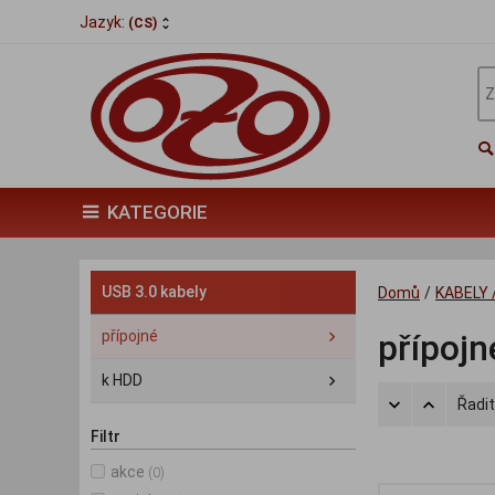
Jazyk:
(CS)
KATEGORIE
USB 3.0 kabely
Domů
/
KABELY 
přípojné
přípojn
k HDD
Řadit
Filtr
akce
(0)