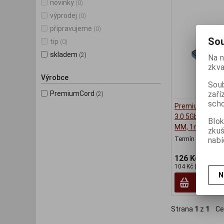
novinky
(0)
výprodej
(0)
připravujeme
(0)
Sou
tip
(0)
skladem
(2)
Na n
zkva
Výrobce
Soub
PremiumCord
zaří
(2)
scho
PremiumCord K
3.0 5Gbps USB A
Blok
MM, 1m
zku
Termín dodání (d
nabí
126 Kč
104 Kč (bez DPH:)
N
Strana
1
z
1
Ce