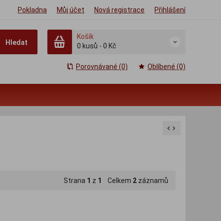
Pokladna
Můj účet
Nová registrace
Přihlášení
Košík
Hledat
0
kusů
-
0 Kč
Porovnávané (0)
Oblíbené (0)
Strana
1
z
1
Celkem
2
záznamů