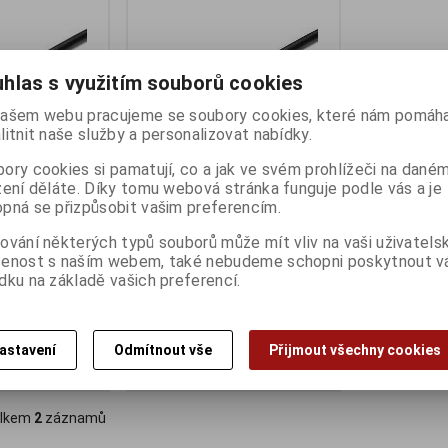
hlas s využitím souborů cookies
ašem webu pracujeme se soubory cookies, které nám pomáha
litnit naše služby a personalizovat nabídky.
ory cookies si pamatují, co a jak ve svém prohlížeči na dané
zení děláte. Díky tomu webová stránka funguje podle vás a je
pná se přizpůsobit vašim preferencím.
abel Micro USB
PremiumCord Kabel Micro USB
 - Micro USB B,
3.0 5Gbps USB A - Micro USB B,
ování některých typů souborů může mít vliv na vaši uživatels
MM, 0,5m
šenost s naším webem, také nebudeme schopni poskytnout 
ny):
4
Termín dodání (dny):
1
dku na základě vašich preferencí.
112 Kč
92 Kč (bez DPH:)
astavení
Odmítnout vše
Přijmout všechny cookies
Koupit
Koupit
lkem
2
záznamů