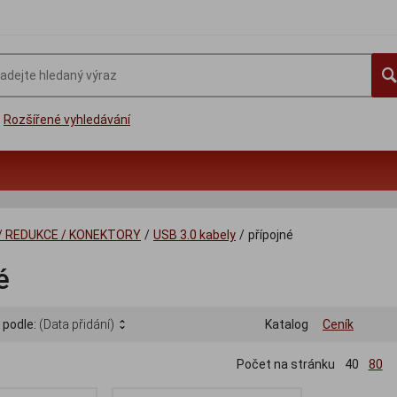
Rozšířené vyhledávání
/ REDUKCE / KONEKTORY
/
USB 3.0 kabely
/
přípojné
é
 podle:
(Data přidání)
Katalog
Ceník
Počet na stránku
40
80