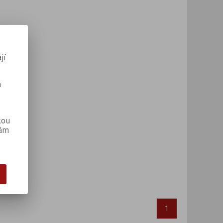
jí
m
kou
vám
1