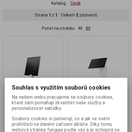
Katalog
Ceník
Strana
1
z
1
Celkem
2
záznamů
Počet na stránku
40
80
Souhlas s využitím souborů cookies
Na našem webu pracujeme se soubory cookies,
TP-Link Tapo A200 solární
TP-Link Tapo A201 solární
které nám pomáhají zkvalitnit naše služby a
personalizovat nabídky.
panel
panel
Termín dodání (dny):
3
Termín dodání (dny):
3
Soubory cookies si pamatují, co a jak ve svém
Solarní panel pro vaše kamery
prohlížeči na daném zařízení děláte. Díky tomu
Tapo napájené bateriemi (Tapo
webová stránka funguje podle vás a je schopná se
C425, Tapo C420 a Tapo C400),