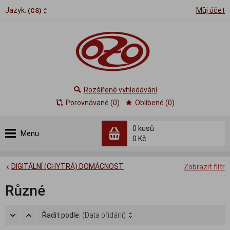
Jazyk:
Můj účet
(CS)
Rozšířené vyhledávání
Porovnávané (0)
Oblíbené (0)
0
kusů
Menu
0 Kč
DIGITÁLNÍ (CHYTRÁ) DOMÁCNOST
Zobrazit filtr
Různé
Řadit podle:
(Data přidání)