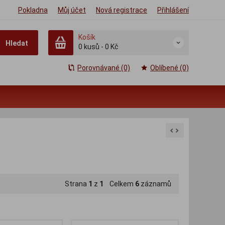
Pokladna
Můj účet
Nová registrace
Přihlášení
Košík
Hledat
0
kusů
-
0 Kč
Porovnávané (0)
Oblíbené (0)
Strana
1
z
1
Celkem
6
záznamů