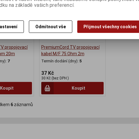
dku na základě vašich preferencí.
astavení
Odmítnout vše
Přijmout všechny cookies
V propojovací
PremiumCord TV propojovací
Ohm 20m
kabel M/F 75 Ohm 2m
ny):
7
Termín dodání (dny):
5
37 Kč
30 Kč (bez DPH:)
Koupit
Koupit
lkem
6
záznamů