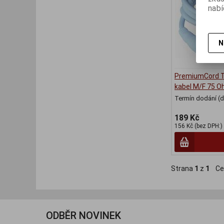
nabí
N
PremiumCord T
kabel M/F 75 
Termín dodání (d
189 Kč
156 Kč (bez DPH:)
Strana
1
z
1
Ce
ODBĚR NOVINEK