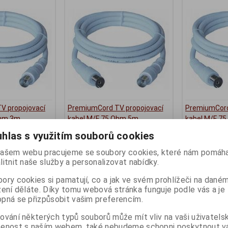
V propojovací
PremiumCord TV propojovací
PremiumCord
Ohm 3m
kabel M/F 75 Ohm 5m
kabel M/F 7
ny):
7
Termín dodání (dny):
7
Termín dodání 
hlas s využitím souborů cookies
54 Kč
92 Kč
ašem webu pracujeme se soubory cookies, které nám pomáha
44 Kč (bez DPH:)
76 Kč (bez DPH:
litnit naše služby a personalizovat nabídky.
Koupit
Koupit
ory cookies si pamatují, co a jak ve svém prohlížeči na dané
zení děláte. Díky tomu webová stránka funguje podle vás a je
pná se přizpůsobit vašim preferencím.
ování některých typů souborů může mít vliv na vaši uživatels
šenost s naším webem, také nebudeme schopni poskytnout 