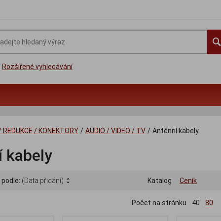
Rozšířené vyhledávání
/ REDUKCE / KONEKTORY
/
AUDIO / VIDEO / TV
/
Anténní kabely
 kabely
 podle:
(Data přidání)
Katalog
Ceník
Počet na stránku
40
80