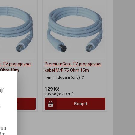
 TV propojovací
PremiumCord TV propojovací
5 Ohm 10m
kabel M/F 75 Ohm 15m
(dny):
7
Termín dodání (dny):
7
129 Kč
jí
)
106 Kč (bez DPH:)
Koupit
Koupit
m
kou
vám