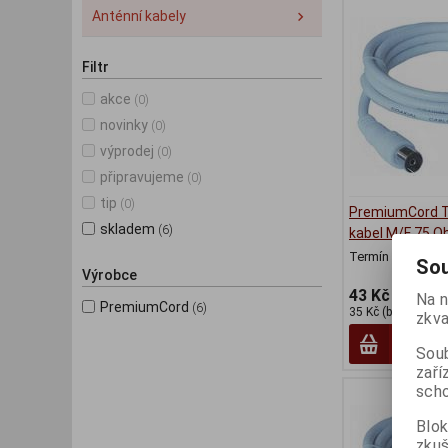
Anténní kabely
Filtr
akce
(0)
novinky
(0)
výprodej
(0)
připravujeme
(0)
tip
(0)
PremiumCord T
skladem
(6)
kabel M/F 75 
Termín dodání (d
Sou
Výrobce
43 Kč
Na n
PremiumCord
(6)
35 Kč (bez DPH:)
zkva
Soub
zaří
scho
Blok
zku