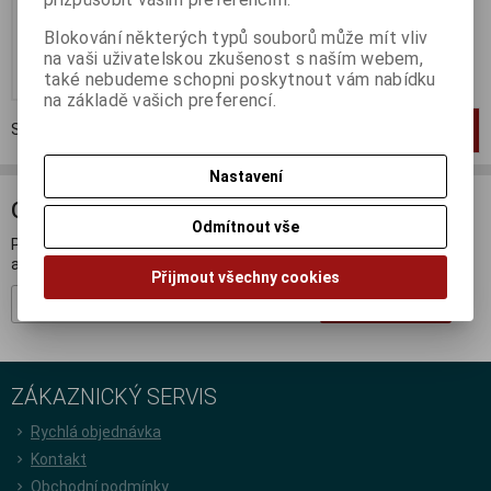
67 Kč
Blokování některých typů souborů může mít vliv
55 Kč (bez DPH:)
na vaši uživatelskou zkušenost s naším webem,
Koupit
také nebudeme schopni poskytnout vám nabídku
na základě vašich preferencí.
Strana
1
z
1
Celkem
1
záznamů
1
Nastavení
ODBĚR NOVINEK
Odmítnout vše
Přihlašte se k odběru novinek a buďte informováni o novinkách,
akcích a soutěžích.
Přijmout všechny cookies
Registrovat
ZÁKAZNICKÝ SERVIS
Rychlá objednávka
Kontakt
Obchodní podmínky