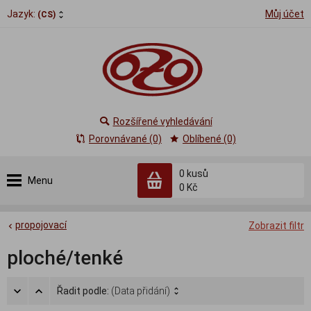
Jazyk:
Můj účet
(CS)
Rozšířené vyhledávání
Porovnávané (0)
Oblíbené (0)
0
kusů
Menu
0 Kč
propojovací
Zobrazit filtr
ploché/tenké
Řadit podle:
(Data přidání)