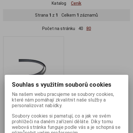
Katalog
Ceník
Strana
1
z
1
Celkem
1
záznamů
Počet na stránku
40
80
Souhlas s využitím souborů cookies
Na našem webu pracujeme se soubory cookies,
které nám pomáhají zkvalitnit naše služby a
PremiumCord HDMI High
personalizovat nabídky.
Speed + Ethernet plochý
kabel, zlacené konektory, 2m
Soubory cookies si pamatují, co a jak ve svém
prohlížeči na daném zařízení děláte. Díky tomu
Termín dodání (dny):
4
webová stránka funguje podle vás a je schopná se
přizpůsobit vašim preferencím.