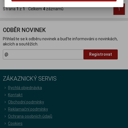
Strana
1
z
1
Celkem
4
záznamů
1
ODBĚR NOVINEK
Přihlašte se k odběru novinek a buďte informováni o novinkách,
akcích a soutěžích.
Registrovat
ZÁKAZNICKÝ SERVIS
Rychlá objednávka
Kontakt
Obchodní podmínky
Reklamační podmínky
Ochrana osobních údajů
Cookies