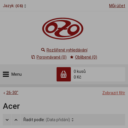
Jazyk:
Můj účet
(CS)
Rozšířené vyhledávání
Porovnávané (0)
Oblíbené (0)
0
kusů
Menu
0 Kč
26-30"
Zobrazit filtr
Acer
Řadit podle:
(Data přidání)