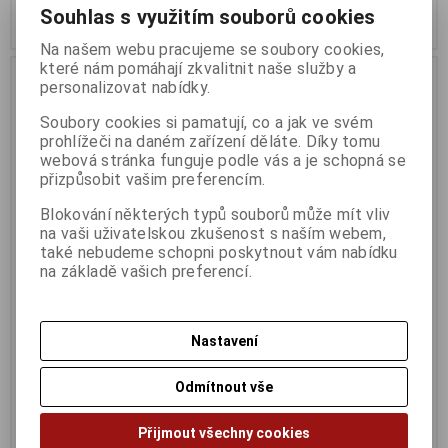
Souhlas s využitím souborů cookies
Koupit
Koupit
Na našem webu pracujeme se soubory cookies,
které nám pomáhají zkvalitnit naše služby a
personalizovat nabídky.
Soubory cookies si pamatují, co a jak ve svém
prohlížeči na daném zařízení děláte. Díky tomu
webová stránka funguje podle vás a je schopná se
přizpůsobit vašim preferencím.
Blokování některých typů souborů může mít vliv
na vaši uživatelskou zkušenost s naším webem,
také nebudeme schopni poskytnout vám nabídku
na základě vašich preferencí.
27" LCD ACER Vero B277E
27" LCD ACER Nitro
XV272UV
Termín dodání (dny):
2
Termín dodání (dny):
2
IPS
Nastavení
LED,VGA,HDMI,DP,AUDIO,USB,PIVOT
IPS,QHD,1ms,HDMI,DP,repro,
5 027 Kč
5 770 Kč
Odmítnout vše
4 154 Kč (bez DPH:)
4 768 Kč (bez DPH:)
Koupit
Koupit
Přijmout všechny cookies