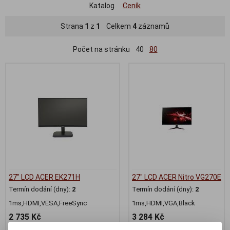
Katalog
Ceník
Strana
1
z
1
Celkem
4
záznamů
Počet na stránku
40
80
27" LCD ACER EK271H
27" LCD ACER Nitro VG270E
Termín dodání (dny):
2
Termín dodání (dny):
2
1ms,HDMI,VESA,FreeSync
1ms,HDMI,VGA,Black
2 735 Kč
3 284 Kč
2 260 Kč (bez DPH:)
2 714 Kč (bez DPH:)