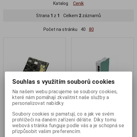
Katalog
Ceník
Strana
1
z
1
Celkem
2
záznamů
Počet na stránku
40
80
Souhlas s využitím souborů cookies
Na našem webu pracujeme se soubory cookies,
které nám pomáhají zkvalitnit naše služby a
personalizovat nabídky.
Mikrotik L11UG-5HaxD,
Mikrotik L41G-2axD, hAP ax
RouterBoard L11UG-5HaxD
lite
Soubory cookies si pamatují, co a jak ve svém
prohlížeči na daném zařízení děláte. Díky tomu
Termín dodání (dny):
3
Termín dodání (dny):
3
webová stránka funguje podle vás a je schopná se
1 995 Kč
1 452 Kč
přizpůsobit vašim preferencím.
1 648 Kč (bez DPH:)
1 200 Kč (bez DPH:)