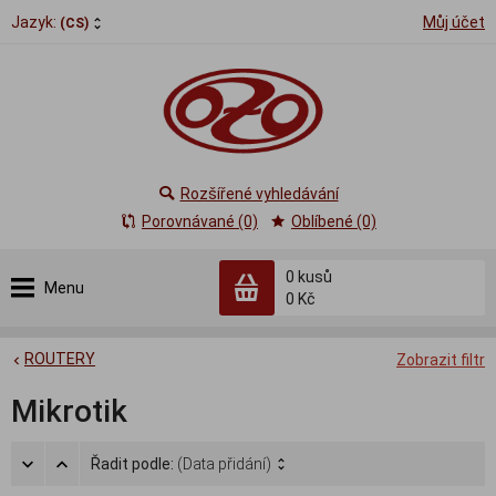
Jazyk:
Můj účet
(CS)
Rozšířené vyhledávání
Porovnávané (0)
Oblíbené (0)
0
kusů
Menu
0 Kč
ROUTERY
Zobrazit filtr
Mikrotik
Řadit podle:
(Data přidání)