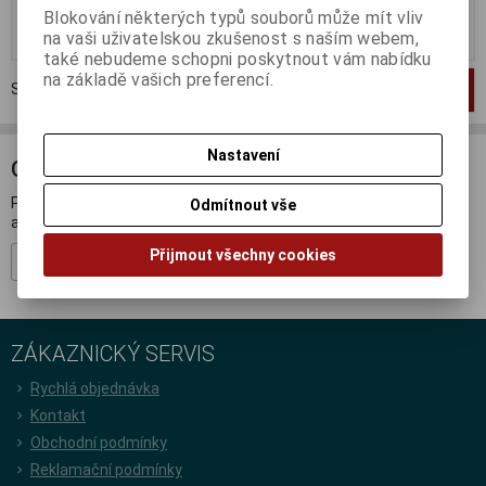
Blokování některých typů souborů může mít vliv
Koupit
Koupit
na vaši uživatelskou zkušenost s naším webem,
také nebudeme schopni poskytnout vám nabídku
na základě vašich preferencí.
Strana
1
z
1
Celkem
2
záznamů
1
Nastavení
ODBĚR NOVINEK
Přihlašte se k odběru novinek a buďte informováni o novinkách,
Odmítnout vše
akcích a soutěžích.
Přijmout všechny cookies
Registrovat
ZÁKAZNICKÝ SERVIS
Rychlá objednávka
Kontakt
Obchodní podmínky
Reklamační podmínky