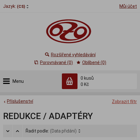
Jazyk:
Můj účet
(CS)
Rozšířené vyhledávání
Porovnávané (0)
Oblíbené (0)
0
kusů
Menu
0 Kč
Příslušenství
Zobrazit filtr
REDUKCE / ADAPTÉRY
Řadit podle:
(Data přidání)