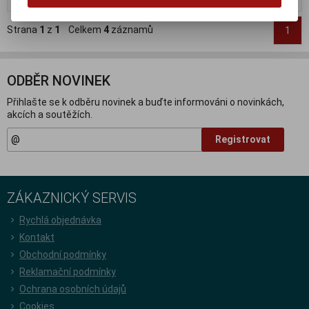
Strana
1
z
1
Celkem
4
záznamů
1
ODBĚR NOVINEK
Přihlašte se k odběru novinek a buďte informováni o novinkách,
akcích a soutěžích.
Registrovat
ZÁKAZNICKÝ SERVIS
Rychlá objednávka
Kontakt
Obchodní podmínky
Reklamační podmínky
Ochrana osobních údajů
Cookies