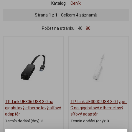
Katalog
Ceník
Strana
1
z
1
Celkem
4
záznamů
Počet na stránku
40
80
TP-Link UE306 USB 3.0 na
TP-Link UE300C USB 3.0 type-
gigabitový ethernetový síťový
C na gigabitový ethernetový
adaptér
síťový adaptér
Termín dodání (dny):
3
Termín dodání (dny):
3