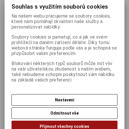
349 Kč
399 Kč
289 Kč (bez DPH:)
330 Kč (bez DPH:)
Souhlas s využitím souborů cookies
Koupit
Koupit
Na našem webu pracujeme se soubory cookies,
které nám pomáhají zkvalitnit naše služby a
personalizovat nabídky.
Soubory cookies si pamatují, co a jak ve svém
prohlížeči na daném zařízení děláte. Díky tomu
webová stránka funguje podle vás a je schopná se
přizpůsobit vašim preferencím.
Blokování některých typů souborů může mít vliv
na vaši uživatelskou zkušenost s naším webem,
také nebudeme schopni poskytnout vám nabídku
na základě vašich preferencí.
TP-Link USB 3.0 to Gigabit
TP-Link USB 3.0 to Gigabit
Ethernet Adapter
Ethernet Adapter
Nastavení
Termín dodání (dny):
3
Termín dodání (dny):
3
499 Kč
349 Kč
Odmítnout vše
413 Kč (bez DPH:)
289 Kč (bez DPH:)
Koupit
Koupit
Přijmout všechny cookies