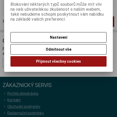
Blokování některých typů souborů může mít vliv
Koupit
na vaši uživatelskou zkušenost s naším webem,
také nebudeme schopni poskytnout vám nabídku
na základě vašich preferencí.
Strana
1
z
1
Celkem
1
záznamů
1
Nastavení
ODBĚR NOVINEK
Přihlašte se k odběru novinek a buďte informováni o novinkách,
Odmítnout vše
akcích a soutěžích.
Přijmout všechny cookies
Registrovat
ZÁKAZNICKÝ SERVIS
Rychlá objednávka
Kontakt
Obchodní podmínky
Reklamační podmínky