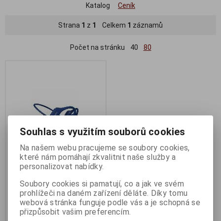
Katalog
Ceník
Strana
1
z
1
Celkem
1
záznamů
Počet na stránku
40
80
Souhlas s využitím souborů cookies
Na našem webu pracujeme se soubory cookies,
které nám pomáhají zkvalitnit naše služby a
personalizovat nabídky.
EVOLVEO BoneSwim Lite MP3
8GB bezdrátová
Soubory cookies si pamatují, co a jak ve svém
prohlížeči na daném zařízení děláte. Díky tomu
Termín dodání (dny):
3
webová stránka funguje podle vás a je schopná se
1 290 Kč
přizpůsobit vašim preferencím.
1 066 Kč (bez DPH:)