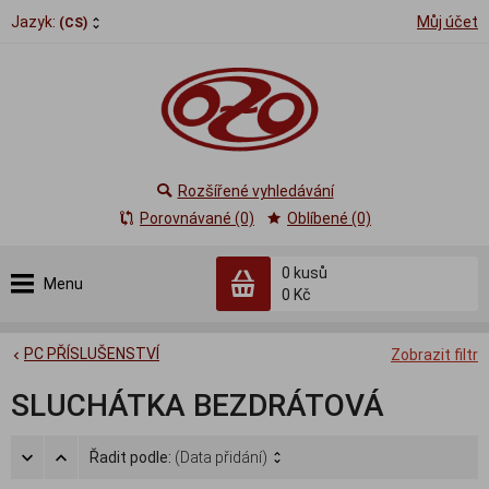
Jazyk:
Můj účet
(CS)
Rozšířené vyhledávání
Porovnávané (0)
Oblíbené (0)
0
kusů
Menu
0 Kč
PC PŘÍSLUŠENSTVÍ
Zobrazit filtr
SLUCHÁTKA BEZDRÁTOVÁ
Řadit podle:
(Data přidání)