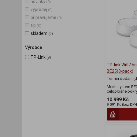
novinky
(0)
výprodej
(0)
připravujeme
(0)
tip
(0)
skladem
(9)
Výrobce
TP-Link
(9)
TP-link Wifi7 
BE25(3-pack)
Termín dodání (d
Mesh systém BE36
celoplošné pokr
10 999 Kč
9 091 Kč (bez DPH