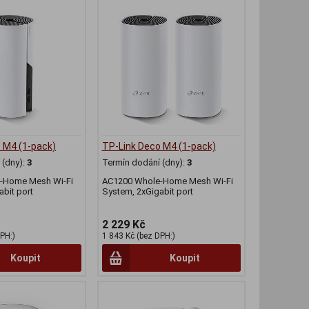
 M4 (1-pack)
TP-Link Deco M4 (1-pack)
(dny):
3
Termín dodání (dny):
3
-Home Mesh Wi-Fi
AC1200 Whole-Home Mesh Wi-Fi
bit port
System, 2xGigabit port
2 229 Kč
PH:)
1 843 Kč (bez DPH:)
Koupit
Koupit