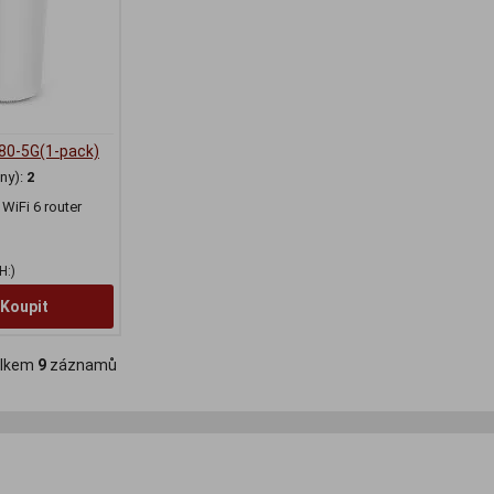
80-5G(1-pack)
ny):
2
iFi 6 router
H:)
Koupit
lkem
9
záznamů