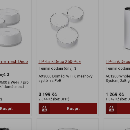
home mesh Deco
TP -Link Deco X50-PoE
TP-Link Deco
Termín dodání (dny):
3
Termín dodání 
ny):
2
AX3000 Domácí WiFi 6 meshový
AC1200 Whole
systém s PoE
System, 2xGiga
00 s Wi-Fi 7 pro
ytí domácnosti
3 199 Kč
1 269 Kč
:)
2 644 Kč (bez DPH:)
1 049 Kč (bez D
Koupit
Koupit