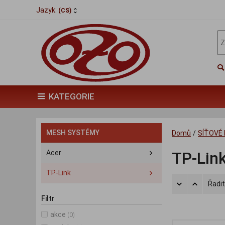
Jazyk:
(CS)
KATEGORIE
MESH SYSTÉMY
Domů
/
SÍŤOVÉ
Acer
TP-Lin
TP-Link
Řadit
Filtr
akce
(0)