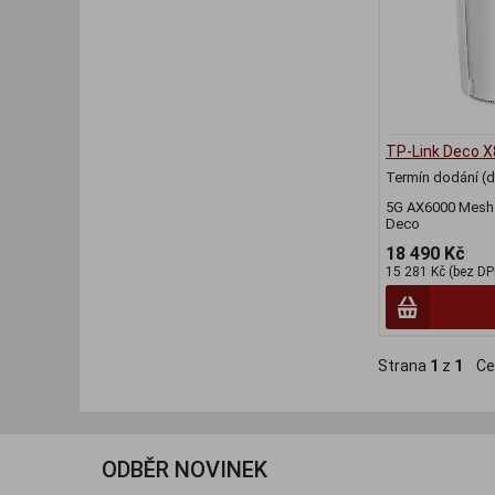
TP-Link Deco X
Termín dodání (d
5G AX6000 Mesh W
Deco
18 490 Kč
15 281 Kč (bez DP
Strana
1
z
1
Ce
ODBĚR NOVINEK