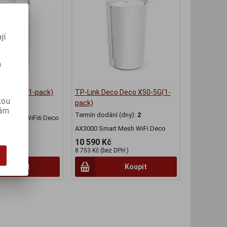
jí
m
 X50-4G(1-pack)
TP-Link Deco Deco X50-5G(1-
kou
pack)
(dny):
2
vám
Termín dodání (dny):
2
m mesh WiFi6 Deco
AX3000 Smart Mesh WiFi Deco
10 590 Kč
PH:)
8 753 Kč (bez DPH:)
Koupit
Koupit