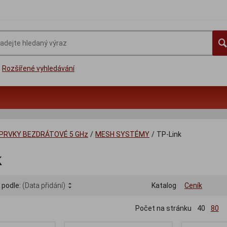
Rozšířené vyhledávání
 PRVKY BEZDRÁTOVÉ 5 GHz
/
MESH SYSTÉMY
/
TP-Link
k
 podle:
(Data přidání)
Katalog
Ceník
Počet na stránku
40
80