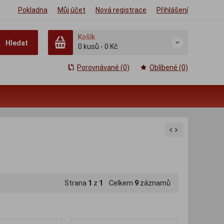
Pokladna
Můj účet
Nová registrace
Přihlášení
Košík
Hledat
0
kusů
-
0 Kč
Porovnávané (0)
Oblíbené (0)
Strana
1
z
1
Celkem
9
záznamů