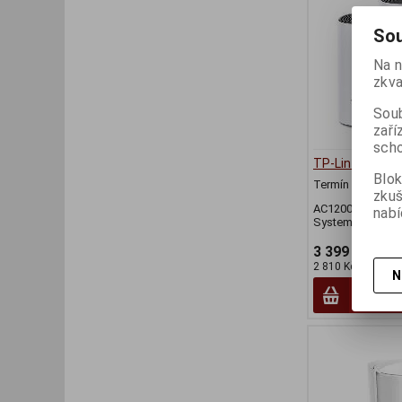
Sou
Na n
zkva
Soub
zaří
scho
TP-Lin kDeco M
Blok
Termín dodání (d
zku
AC1200 Whole-H
nabí
System, 2xGigabi
3 399 Kč
2 810 Kč (bez DPH
N