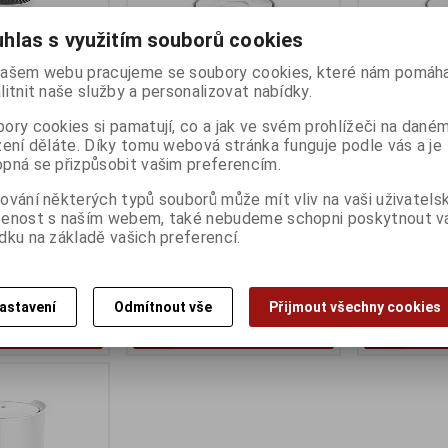
hlas s využitím souborů cookies
ašem webu pracujeme se soubory cookies, které nám pomáha
litnit naše služby a personalizovat nabídky.
ory cookies si pamatují, co a jak ve svém prohlížeči na dané
zení děláte. Díky tomu webová stránka funguje podle vás a je
pná se přizpůsobit vašim preferencím.
4(3-pack)
TP-Link Deco X50-DSL(1-pack)
TP-Link Deco
ování některých typů souborů může mít vliv na vaši uživatels
ny):
2
Termín dodání (dny):
2
Termín dodání 
šenost s naším webem, také nebudeme schopni poskytnout 
ome Mesh Wi-Fi
AX3000 Home mesh Wifi Deco
4G+ LTE mode
dku na základě vašich preferencí.
t port
4 189 Kč
5 619 Kč
:)
3 462 Kč (bez DPH:)
4 644 Kč (bez D
astavení
Odmítnout vše
Přijmout všechny cookies
Koupit
Koupit