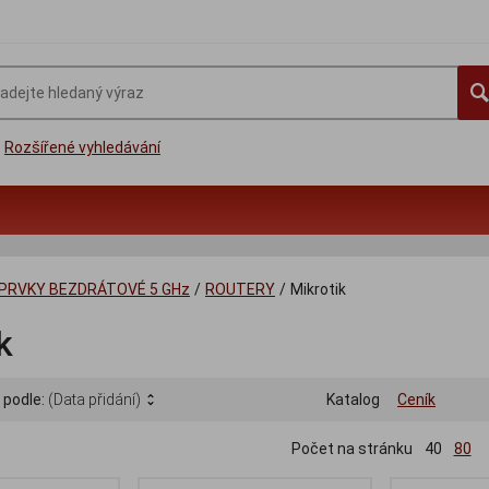
Rozšířené vyhledávání
 PRVKY BEZDRÁTOVÉ 5 GHz
/
ROUTERY
/
Mikrotik
k
 podle:
(Data přidání)
Katalog
Ceník
Počet na stránku
40
80