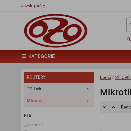
Jazyk:
(CS)
KATEGORIE
ROUTERY
Domů
/
SÍŤOVÉ
TP-Link
Mikroti
Mikrotik
Řadit
Filtr
akce
(0)