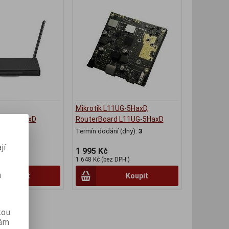
Mikrotik L11UG-5HaxD,
axD2HPaxD
RouterBoard L11UG-5HaxD
(dny):
2
Termín dodání (dny):
3
jí
1 995 Kč
PH:)
1 648 Kč (bez DPH:)
m
Koupit
Koupit
kou
vám