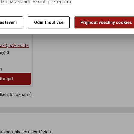
dku na základě vašich preferencí.
astavení
Odmítnout vše
Přijmout všechny cookies
axD, hAP ax lite
ny):
3
:)
Koupit
lkem
5
záznamů
inkách, akcích a soutěžích.