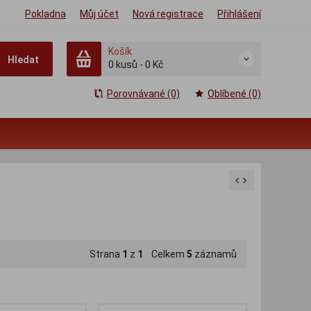
Pokladna
Můj účet
Nová registrace
Přihlášení
Košík
Hledat
0
kusů
-
0 Kč
Porovnávané (0)
Oblíbené (0)
Strana
1
z
1
Celkem
5
záznamů