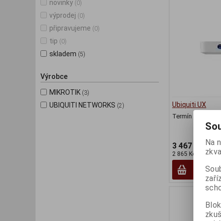
novinky
(0)
výprodej
(0)
připravujeme
(0)
tip
(0)
skladem
(5)
Výrobce
MIKROTIK
(3)
Ubiquiti UX
UBIQUITI NETWORKS
(2)
Termín dodání (d
Sou
Na n
3 467 Kč
zkva
2 865 Kč (bez DPH
Soub
zaří
scho
Blok
zku