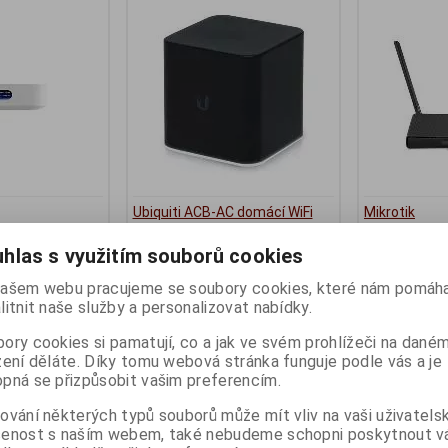
Ubiquiti ACB-AC domácí WiFi
Mikrotik
access point / router
C53UiG+5HP
ny):
2
hlas s využitím souborů cookies
Termín dodání (dny):
3
Termín dodání 
ašem webu pracujeme se soubory cookies, které nám pomáha
1 879 Kč
3 090 Kč
litnit naše služby a personalizovat nabídky.
:)
1 553 Kč (bez DPH:)
2 553 Kč (bez D
ory cookies si pamatují, co a jak ve svém prohlížeči na dané
Koupit
Koupit
zení děláte. Díky tomu webová stránka funguje podle vás a je
pná se přizpůsobit vašim preferencím.
ování některých typů souborů může mít vliv na vaši uživatels
šenost s naším webem, také nebudeme schopni poskytnout 