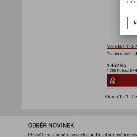
nabí
N
Mikrotik L41G-2
Termín dodání (d
1 452 Kč
1 200 Kč (bez DPH
Strana
1
z
1
Ce
ODBĚR NOVINEK
Přihlašte se k odběru novinek a buďte informováni o nov