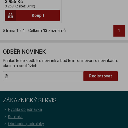
3 955 Kč
3 268 Kč (bez DPH:)
Koupit
Strana
1
z
1
Celkem
13
záznamů
1
ODBĚR NOVINEK
Přihlašte se k odběru novinek a buďte informováni o novinkách,
akcích a soutěžích.
Registrovat
ZÁKAZNICKÝ SERVIS
Rychlá objednávka
Kontakt
Obchodní podmínky