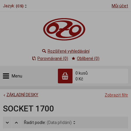
Jazyk:
Můj účet
(CS)
Rozšířené vyhledávání
Porovnávané (0)
Oblíbené (0)
0
kusů
Menu
0 Kč
ZÁKLADNÍ DESKY
Zobrazit filtr
SOCKET 1700
Řadit podle:
(Data přidání)