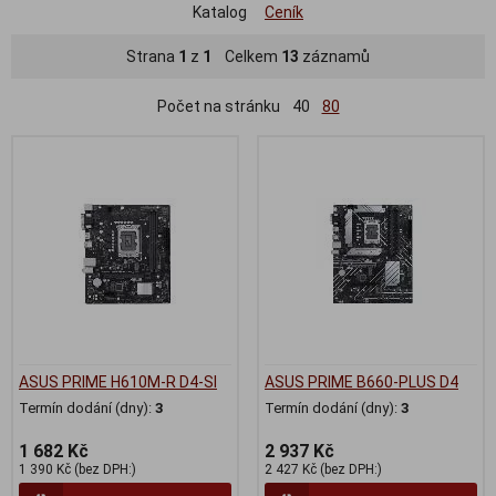
Katalog
Ceník
Strana
1
z
1
Celkem
13
záznamů
Počet na stránku
40
80
ASUS PRIME H610M-R D4-SI
ASUS PRIME B660-PLUS D4
Termín dodání (dny):
3
Termín dodání (dny):
3
1 682 Kč
2 937 Kč
1 390 Kč (bez DPH:)
2 427 Kč (bez DPH:)