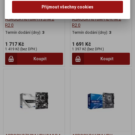
Přijmout všechny cookies
ASROCK H610M-HVS/M.2
ASROCK H610M-HDV/M.2
R2.0
R2.0
Termín dodání (dny):
3
Termín dodání (dny):
3
1 717 Kč
1 691 Kč
1 419 Kč (bez DPH:)
1 397 Kč (bez DPH:)
Koupit
Koupit