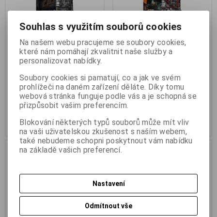
Souhlas s využitím souborů cookies
Na našem webu pracujeme se soubory cookies,
které nám pomáhají zkvalitnit naše služby a
GIGABYTE B760M H DDR4
GIGABYTE B760M GAMING
personalizovat nabídky.
DDR4
Termín dodání (dny):
3
Soubory cookies si pamatují, co a jak ve svém
Termín dodání (dny):
3
prohlížeči na daném zařízení děláte. Díky tomu
webová stránka funguje podle vás a je schopná se
2 433 Kč
2 522 Kč
přizpůsobit vašim preferencím.
2 010 Kč (bez DPH:)
2 084 Kč (bez DPH:)
Blokování některých typů souborů může mít vliv
Koupit
Koupit
na vaši uživatelskou zkušenost s naším webem,
také nebudeme schopni poskytnout vám nabídku
na základě vašich preferencí.
Nastavení
Odmítnout vše