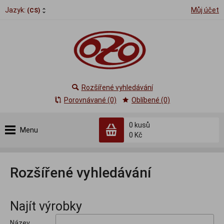
Jazyk:
Můj účet
(CS)
Rozšířené vyhledávání
Porovnávané (0)
Oblíbené (0)
0
kusů
Menu
0 Kč
Rozšířené vyhledávání
Najít výrobky
Název