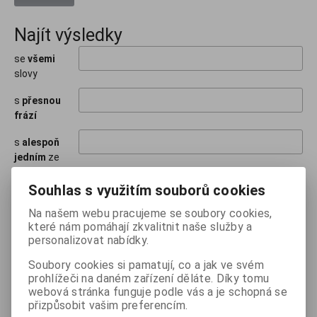
Najít výsledky
se
všemi
slovy
s
přesnou
frází
s
alespoň
jedním
ze
slov
Souhlas s využitím souborů cookies
neobsahující
Na našem webu pracujeme se soubory cookies,
slova
které nám pomáhají zkvalitnit naše služby a
personalizovat nabídky.
začínající na
slovo/a
Soubory cookies si pamatují, co a jak ve svém
prohlížeči na daném zařízení děláte. Díky tomu
obsahující
webová stránka funguje podle vás a je schopná se
blízko sebe
přizpůsobit vašim preferencím.
slova