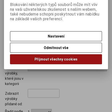
Blokování některých typů souborů může mít vliv
obsahující
na vaši uživatelskou zkušenost s naším webem,
varianty
také nebudeme schopni poskytnout vám nabídku
slova
na základě vašich preferencí.
Omezení
Nastavení
Hledat ve
Název
sloupcích
Katalogové číslo
Odmítnout vše
Popis
Rozšířený popis
Přijmout všechny cookies
Klíčová slova
Zobrazit
výrobky,
které jsou v
kategorii
Zobrazit
výrobky
přidané od:
Řadit podle
1.