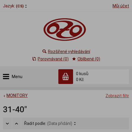
Jazyk:
Můj účet
(CS)
Rozšířené vyhledávání
Porovnávané (0)
Oblíbené (0)
0
kusů
Menu
0 Kč
MONITORY
Zobrazit filtr
31-40"
Řadit podle:
(Data přidání)