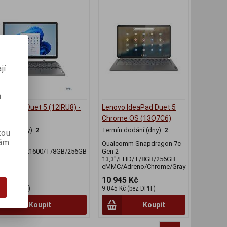
jí
m
deaPad Duet 5 (12IRU8) -
Lenovo IdeaPad Duet 5
Chrome OS (13Q7C6)
odání (dny):
2
Termín dodání (dny):
2
kou
vám
Qualcomm Snapdragon 7c
2,4"/2560x1600/T/8GB/256GB
Gen 2
D/W11H
13,3"/FHD/T/8GB/256GB
eMMC/Adreno/Chrome/Gray
 Kč
10 945 Kč
 (bez DPH:)
9 045 Kč (bez DPH:)
Koupit
Koupit