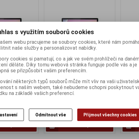
hlas s využitím souborů cookies
ašem webu pracujeme se soubory cookies, které nám pomáha
litnit naše služby a personalizovat nabídky.
ory cookies si pamatují, co a jak ve svém prohlížeči na dané
zení děláte. Díky tomu webová stránka funguje podle vás a je
 Duet 3 (11IAN8) -
Lenovo IdeaPad Duet 3 (11IAN8) -
Lenovo I
pná se přizpůsobit vašim preferencím.
WIN 11P
WIN 11H
ny):
2
Termín dodání (dny):
2
Termín d
ování některých typů souborů může mít vliv na vaši uživatels
šenost s naším webem, také nebudeme schopni poskytnout 
Intel®
Intel 3-
dku na základě vašich preferencí.
0x1200/T/4GB/128GB
N100/11,5"/2000x1200/T/4GB/128GB
1315U/1
/Modrý
UFS/UHD/W11P/Modrý
SSD/UH
10 788 Kč
17 817
astavení
Odmítnout vše
Přijmout všechny cookies
:)
8 915 Kč (bez DPH:)
14 724 Kč
Koupit
Koupit