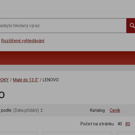
Rozšířené vyhledávání
OOKY
/
Malé do 13.3"
/
LENOVO
O
 podle:
(Data přidání)
Katalog
Ceník
Počet na stránku
40
80