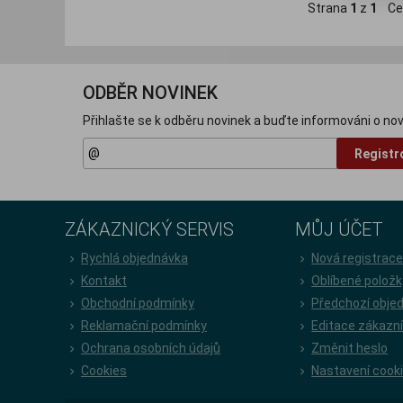
Strana
1
z
1
Ce
ODBĚR NOVINEK
Přihlašte se k odběru novinek a buďte informováni o nov
Registr
ZÁKAZNICKÝ SERVIS
MŮJ ÚČET
Rychlá objednávka
Nová registrac
Kontakt
Oblíbené položk
Obchodní podmínky
Předchozí obje
Reklamační podmínky
Editace zákazn
Ochrana osobních údajů
Změnit heslo
Cookies
Nastavení cook