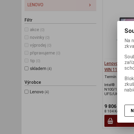
LENOVO
Filtr
Sou
akce
(0)
novinky
(0)
Na n
výprodej
zkva
(0)
připravujeme
(0)
Soub
tip
(0)
zaří
Lenovo IdeaPad
scho
skladem
(4)
WIN 11S
Termín dodání (d
Blok
Výrobce
zku
Intel®
nabí
N100/11,5"/200
Lenovo
(4)
UFS/UHD/W11S
9 806 Kč
N
8 104 Kč (bez DPH