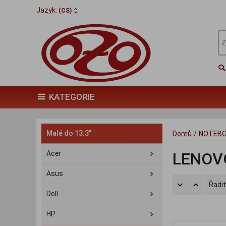
Jazyk:
(CS)
KATEGORIE
Malé do 13.3"
Domů
/
NOTEB
Acer
LENOV
Asus
Řadit
Dell
HP