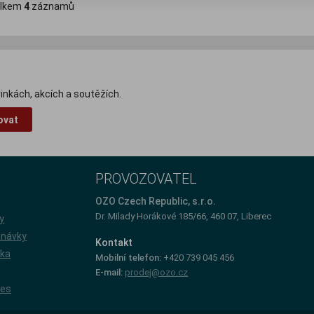
lkem
4
záznamů
inkách, akcích a soutěžích.
ovat
PROVOZOVATEL
e
OZO Czech Republic, s.r.o.
Dr. Milady Horákové 185/66, 460 07, Liberec
y
dnávky
Kontakt
íka
Mobilní telefon:
+420 739 045 456
E-mail:
prodej@ozo.cz
ies