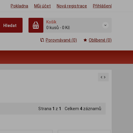
Pokladna
Můj účet
Nová registrace
Přihlášení
Košík
Hledat
0
kusů
-
0 Kč
Porovnávané (0)
Oblíbené (0)
Strana
1
z
1
Celkem
4
záznamů