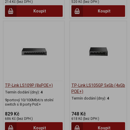
214 Kč (bez DPH:)
520 Kč (bez DPH:)
Koupit
Koupit
TP-Link LS109P (8xPOE+)
TP-Link LS105GP 5xGb (4xGb
POE+)
Termín dodání (dny):
4
Termín dodání (dny):
4
9portový 10/100Mbit/s stolní
switch s 8 porty PoE+
829 Kč
748 Kč
686 Kč (bez DPH:)
618 Kč (bez DPH:)
Koupit
Koupit