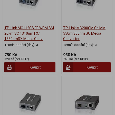
TP-Link MC112CS FE WDM SM
TP-Link MC200CM Gb MM
20km SC 1310nmTX/
550m 850nm SC Media
1550nmRX Media Conv.
Converter
Termín dodání (dny):
3
Termín dodání (dny):
3
750 Kč
930 Kč
620 Kč (bez DPH:)
769 Kč (bez DPH:)
Koupit
Koupit