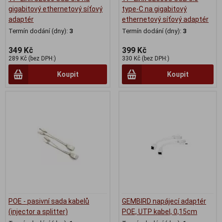
gigabitový ethernetový síťový
type-C na gigabitový
adaptér
ethernetový síťový adaptér
Termín dodání (dny):
3
Termín dodání (dny):
3
349 Kč
399 Kč
289 Kč (bez DPH:)
330 Kč (bez DPH:)
Koupit
Koupit
POE - pasivní sada kabelů
GEMBIRD napájecí adaptér
(injector a splitter)
POE, UTP kabel, 0,15cm