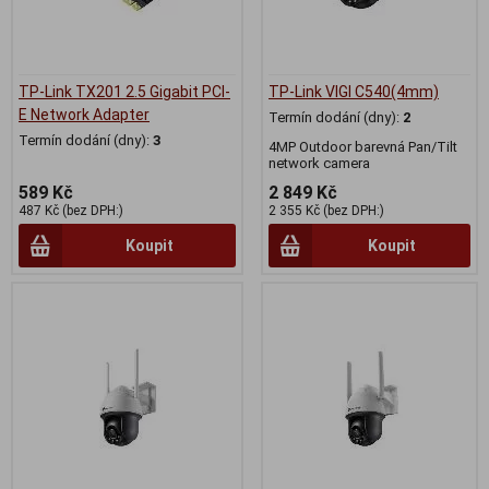
TP-Link TX201 2.5 Gigabit PCI-
TP-Link VIGI C540(4mm)
E Network Adapter
Termín dodání (dny):
2
Termín dodání (dny):
3
4MP Outdoor barevná Pan/Tilt
network camera
589 Kč
2 849 Kč
487 Kč (bez DPH:)
2 355 Kč (bez DPH:)
Koupit
Koupit