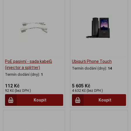
PoE pasivní - sada kabelů
Ubiquiti Phone Touch
(injector a splitter)
Termín dodání (dny):
14
Termín dodání (dny):
1
112 Kč
5 605 Kč
92 Kč (bez DPH:)
4 632 Kč (bez DPH:)
Koupit
Koupit