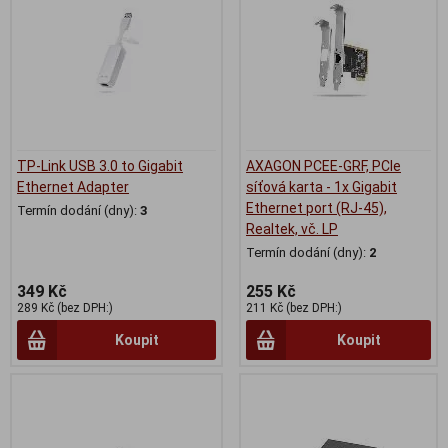
TP-Link USB 3.0 to Gigabit
AXAGON PCEE-GRF, PCIe
Ethernet Adapter
síťová karta - 1x Gigabit
Ethernet port (RJ-45),
Termín dodání (dny):
3
Realtek, vč. LP
Termín dodání (dny):
2
349 Kč
255 Kč
289 Kč (bez DPH:)
211 Kč (bez DPH:)
Koupit
Koupit