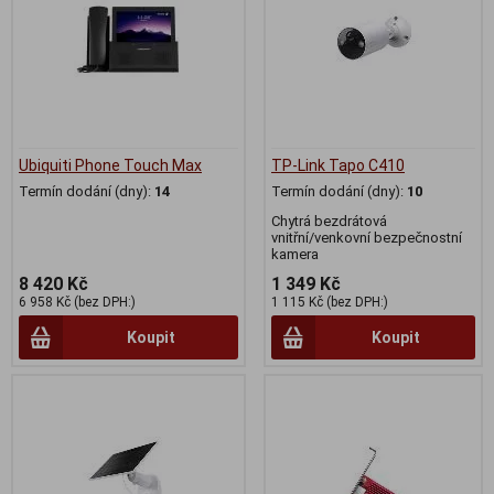
Ubiquiti Phone Touch Max
TP-Link Tapo C410
Termín dodání (dny):
14
Termín dodání (dny):
10
Chytrá bezdrátová
vnitřní/venkovní bezpečnostní
kamera
8 420 Kč
1 349 Kč
6 958 Kč (bez DPH:)
1 115 Kč (bez DPH:)
Koupit
Koupit