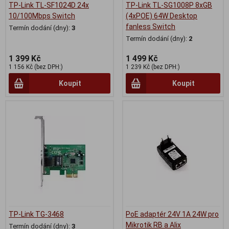
TP-Link TL-SF1024D 24x
TP-Link TL-SG1008P 8xGB
10/100Mbps Switch
(4xPOE) 64W Desktop
fanless Switch
Termín dodání (dny):
3
Termín dodání (dny):
2
1 399 Kč
1 499 Kč
1 156 Kč (bez DPH:)
1 239 Kč (bez DPH:)
Koupit
Koupit
TP-Link TG-3468
PoE adaptér 24V 1A 24W pro
Mikrotik RB a Alix
Termín dodání (dny):
3