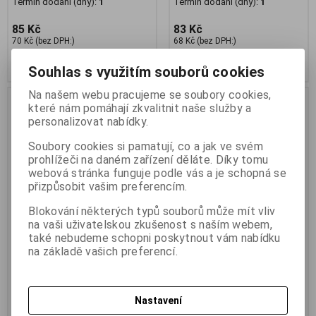
Termín dodání (dny):
1
Termín dodání (dny):
1
85 Kč
83 Kč
70 Kč (bez DPH:)
68 Kč (bez DPH:)
Koupit
Koupit
Souhlas s využitím souborů cookies
Na našem webu pracujeme se soubory cookies,
které nám pomáhají zkvalitnit naše služby a
personalizovat nabídky.
Soubory cookies si pamatují, co a jak ve svém
prohlížeči na daném zařízení děláte. Díky tomu
webová stránka funguje podle vás a je schopná se
přizpůsobit vašim preferencím.
Blokování některých typů souborů může mít vliv
na vaši uživatelskou zkušenost s naším webem,
také nebudeme schopni poskytnout vám nabídku
TP-Link LS1005G 5xGigabit
TP-Link LS1008G 8xGigabit
na základě vašich preferencí.
Desktop Switch Fanless
Desktop Switch Fanless
Termín dodání (dny):
4
Termín dodání (dny):
3
5-Port 10/100/1000Mbps Stolní
8-Portový stolní switch
Nastavení
Switch
10/100/1000Mb/s