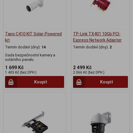
Tapo C410 KIT Solar-Powered
TP-Link TX401 10Gb PCI-
kit
Express Network Adapter
Termín dodání (dny):
14
Termín dodání (dny):
2
Sada bezpečnostní kamery a
solárního panelu
1 699 Kč
2 499 Kč
1 405 Kč (bez DPH:)
2 066 Kč (bez DPH:)
Koupit
Koupit