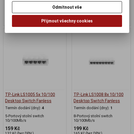
339 Kč
474 Kč
Odmítnout vše
280 Kč (bez DPH:)
392 Kč (bez DPH:)
Koupit
Koupit
Přijmout všechny cookies
TP-Link LS1005 5x 10/100
TP-Link LS1008 8x 10/100
Desktop Switch Fanless
Desktop Switch Fanless
Termín dodání (dny):
4
Termín dodání (dny):
1
5-Portový stolní switch
8-Portový stolní switch
10/100Mb/s
10/100Mb/s
159 Kč
199 Kč
132 Kč (bez DPH:)
165 Kč (bez DPH:)