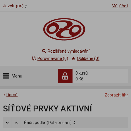
Jazyk:
Můj účet
(CS)
Rozšířené vyhledávání
Porovnávané (0)
Oblíbené (0)
0
kusů
Menu
0 Kč
Domů
Zobrazit filtr
SÍŤOVÉ PRVKY AKTIVNÍ
Řadit podle:
(Data přidání)