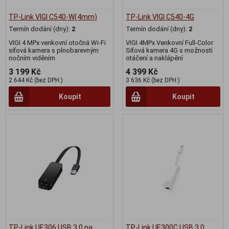
TP-Link VIGI C540-W(4mm)
TP-Link VIGI C540-4G
Termín dodání (dny):
2
Termín dodání (dny):
2
VIGI 4 MPx venkovní otočná Wi-Fi
VIGI 4MPx Venkovní Full-Color
síťová kamera s plnobarevným
Síťová kamera 4G s možností
nočním viděním
otáčení a naklápění
3 199 Kč
4 399 Kč
2 644 Kč (bez DPH:)
3 636 Kč (bez DPH:)
Koupit
Koupit
TP-Link UE306 USB 3.0 na
TP-Link UE300C USB 3.0