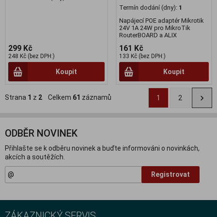
Termín dodání (dny):
1
Napájecí POE adaptér Mikrotik
24V 1A 24W pro MikroTik
RouterBOARD a ALIX
299 Kč
161 Kč
248 Kč (bez DPH:)
133 Kč (bez DPH:)
Koupit
Koupit
Strana
1
z
2
Celkem
61
záznamů
1
2
ODBĚR NOVINEK
Přihlašte se k odběru novinek a buďte informováni o novinkách,
akcích a soutěžích.
Registrovat
ZÁKAZNICKÝ SERVIS