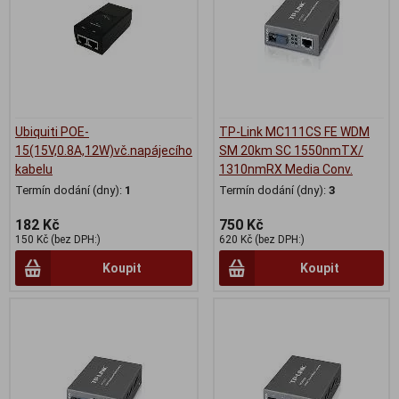
Ubiquiti POE-
TP-Link MC111CS FE WDM
15(15V,0.8A,12W)vč.napájecího
SM 20km SC 1550nmTX/
kabelu
1310nmRX Media Conv.
Termín dodání (dny):
1
Termín dodání (dny):
3
182 Kč
750 Kč
150 Kč (bez DPH:)
620 Kč (bez DPH:)
Koupit
Koupit