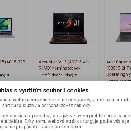
 15 (AG15-32P-
Acer Nitro V 16 (ANV16-41-
Acer Chrome
R1MD) herní notebook
(CB515-2HT)
Operating S
ny):
3
Termín dodání (dny):
2
Termín dodání 
(AI), AcerSense
AMD Ryzen5 8645HS,16"
WUXGA,16GB,1TB
hlas s využitím souborů cookies
SSD,RTX3050,W11H,Obsidian
black
ašem webu pracujeme se soubory cookies, které nám pomáha
19 990 Kč
15 190 Kč
litnit naše služby a personalizovat nabídky.
:)
16 521 Kč (bez DPH:)
12 554 Kč (bez
ory cookies si pamatují, co a jak ve svém prohlížeči na dané
Koupit
Koupit
zení děláte. Díky tomu webová stránka funguje podle vás a je
pná se přizpůsobit vašim preferencím.