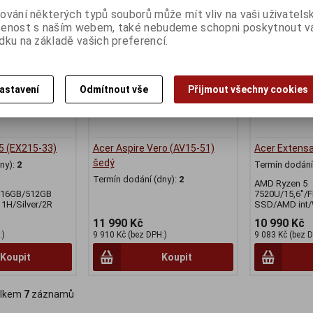
ování některých typů souborů může mít vliv na vaši uživatels
šenost s naším webem, také nebudeme schopni poskytnout 
dku na základě vašich preferencí.
astavení
Odmítnout vše
Přijmout všechny cookies
5 (EX215-33)
Acer Aspire Vero (AV15-51)
Acer Extens
šedý
ny):
2
Termín dodání 
Termín dodání (dny):
2
AMD Ryzen 5
/16GB/512GB
7520U/15,6"/
H/Silver/2R
SSD/AMD int/
11 990 Kč
10 990 Kč
:)
9 910 Kč (bez DPH:)
9 083 Kč (bez D
Koupit
Koupit
lkem
7
záznamů