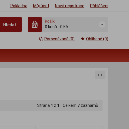
Pokladna
Můj účet
Nová registrace
Přihlášení
Košík
Hledat
0
kusů
-
0 Kč
Porovnávané (0)
Oblíbené (0)
Strana
1
z
1
Celkem
7
záznamů