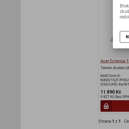
Blok
zku
nabí
N
Acer Extensa 1
Termín dodání (d
Intel Core i3-
N305/15,6"/FHD
SSD/UHD Xe/W11
11 890 Kč
9 827 Kč (bez DPH
Strana
1
z
1
Ce