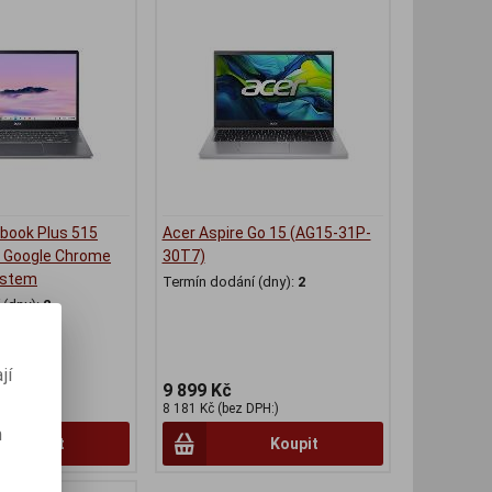
book Plus 515
Acer Aspire Go 15 (AG15-31P-
 Google Chrome
30T7)
ystem
Termín dodání (dny):
2
(dny):
2
jí
9 899 Kč
 DPH:)
8 181 Kč (bez DPH:)
m
Koupit
Koupit