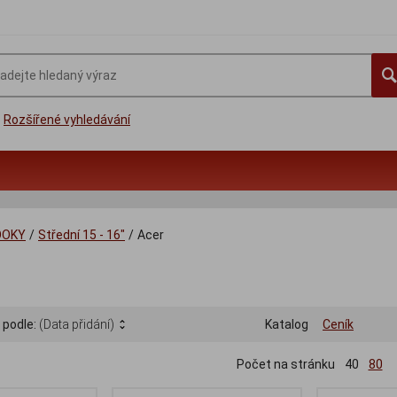
Rozšířené vyhledávání
OOKY
/
Střední 15 - 16"
/
Acer
 podle:
(Data přidání)
Katalog
Ceník
Počet na stránku
40
80