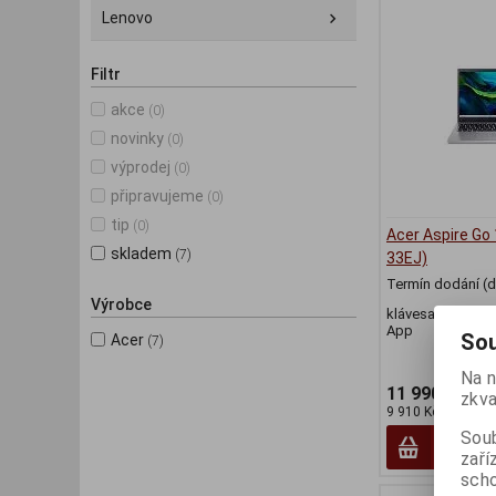
Lenovo
Filtr
akce
(0)
novinky
(0)
výprodej
(0)
připravujeme
(0)
tip
(0)
Acer Aspire Go
skladem
(7)
33EJ)
Termín dodání (d
Výrobce
klávesa Copilot 
App
Sou
Acer
(7)
Na n
11 990 Kč
zkva
9 910 Kč (bez DPH
Soub
zaří
scho