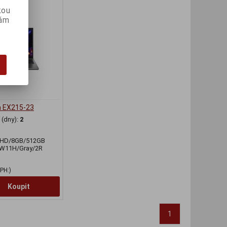
kou
vám
a EX215-23
(dny):
2
FHD/8GB/512GB
W11H/Gray/2R
PH:)
Koupit
1