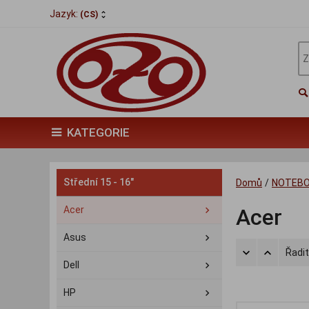
Jazyk:
(CS)
KATEGORIE
Střední 15 - 16"
Domů
/
NOTEB
Acer
Acer
Asus
Řadit
Dell
HP