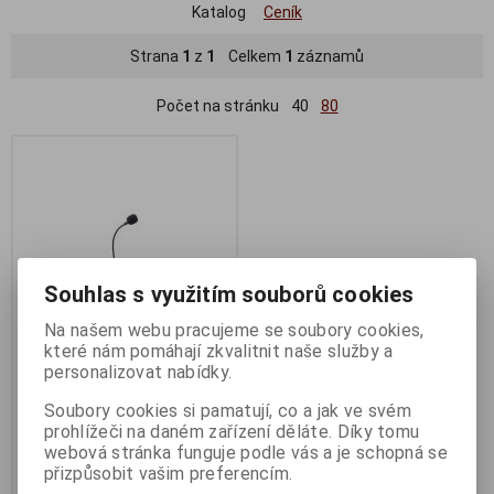
Katalog
Ceník
Strana
1
z
1
Celkem
1
záznamů
Počet na stránku
40
80
Souhlas s využitím souborů cookies
Na našem webu pracujeme se soubory cookies,
které nám pomáhají zkvalitnit naše služby a
personalizovat nabídky.
GEMBIRD mikrofon na stůl
černý
Soubory cookies si pamatují, co a jak ve svém
prohlížeči na daném zařízení děláte. Díky tomu
Termín dodání (dny):
1
webová stránka funguje podle vás a je schopná se
97 Kč
přizpůsobit vašim preferencím.
80 Kč (bez DPH:)