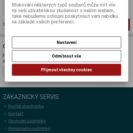
Blokování některých typů souborů může mít vliv
Koupit
na vaši uživatelskou zkušenost s naším webem,
také nebudeme schopni poskytnout vám nabídku
na základě vašich preferencí.
Strana
1
z
1
Celkem
1
záznamů
1
Nastavení
ODBĚR NOVINEK
Přihlašte se k odběru novinek a buďte informováni o novinkách,
Odmítnout vše
akcích a soutěžích.
Přijmout všechny cookies
Registrovat
ZÁKAZNICKÝ SERVIS
Rychlá objednávka
Kontakt
Obchodní podmínky
Reklamační podmínky