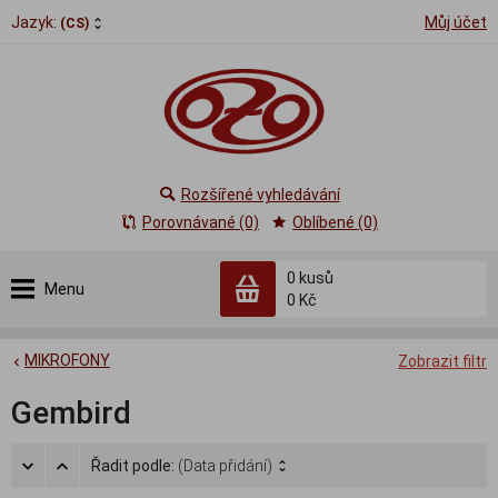
Jazyk:
Můj účet
(CS)
Rozšířené vyhledávání
Porovnávané (0)
Oblíbené (0)
0
kusů
Menu
0 Kč
MIKROFONY
Zobrazit filtr
Gembird
Řadit podle:
(Data přidání)