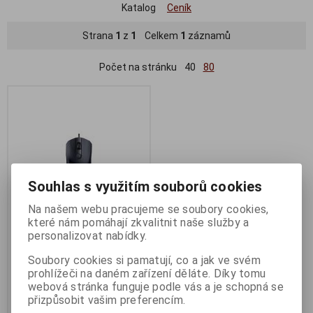
Katalog
Ceník
Strana
1
z
1
Celkem
1
záznamů
Počet na stránku
40
80
Souhlas s využitím souborů cookies
Na našem webu pracujeme se soubory cookies,
které nám pomáhají zkvalitnit naše služby a
personalizovat nabídky.
herní myš GENIUS X-G600 usb
černá
Soubory cookies si pamatují, co a jak ve svém
prohlížeči na daném zařízení děláte. Díky tomu
Termín dodání (dny):
3
webová stránka funguje podle vás a je schopná se
499 Kč
přizpůsobit vašim preferencím.
413 Kč (bez DPH:)