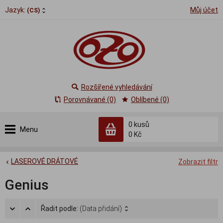
Jazyk:
Můj účet
(CS)
Rozšířené vyhledávání
Porovnávané (0)
Oblíbené (0)
0
kusů
Menu
0 Kč
LASEROVÉ DRÁTOVÉ
Zobrazit filtr
Genius
Řadit podle:
(Data přidání)