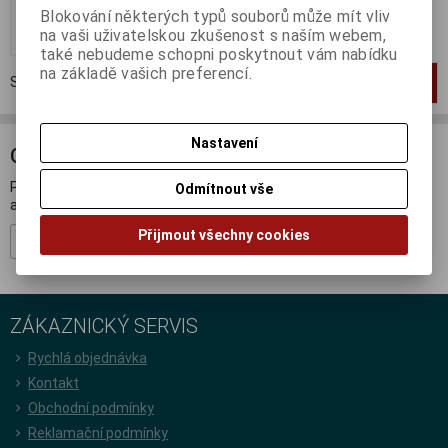
Blokování některých typů souborů může mít vliv
Koupit
na vaši uživatelskou zkušenost s naším webem,
také nebudeme schopni poskytnout vám nabídku
na základě vašich preferencí.
Strana
1
z
1
Celkem
1
záznamů
1
Nastavení
ODBĚR NOVINEK
Přihlašte se k odběru novinek a buďte informováni o novinkách,
Odmítnout vše
akcích a soutěžích.
Přijmout všechny cookies
Registrovat
ZÁKAZNICKÝ SERVIS
Rychlá objednávka
Kontakt
Obchodní podmínky
Reklamační podmínky