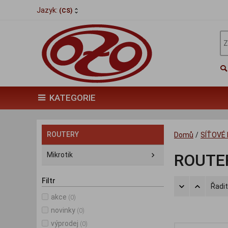
Jazyk:
(CS)
KATEGORIE
ROUTERY
Domů
/
SÍŤOVÉ
Mikrotik
ROUTE
Filtr
Řadit
akce
(0)
novinky
(0)
výprodej
(0)