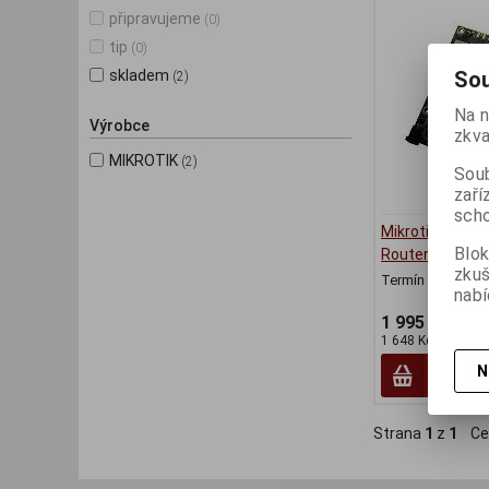
připravujeme
(0)
tip
(0)
Sou
skladem
(2)
Na n
Výrobce
zkva
MIKROTIK
(2)
Soub
zaří
scho
Mikrotik L11UG
Blok
RouterBoard L
zku
Termín dodání (d
nabí
1 995 Kč
1 648 Kč (bez DPH
N
Strana
1
z
1
Ce