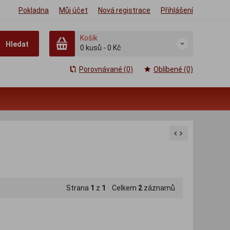
Pokladna
Můj účet
Nová registrace
Přihlášení
Košík
Hledat
0
kusů
-
0 Kč
Porovnávané (0)
Oblíbené (0)
Strana
1
z
1
Celkem
2
záznamů