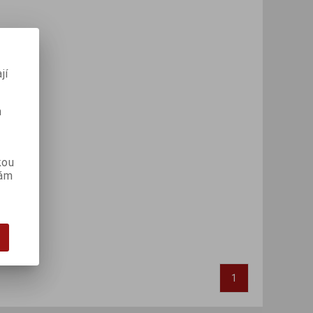
jí
m
kou
vám
1