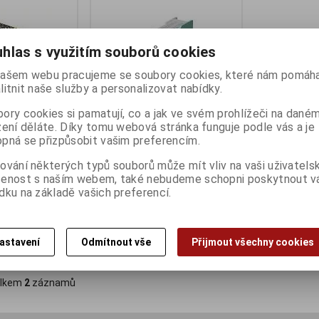
hlas s využitím souborů cookies
ašem webu pracujeme se soubory cookies, které nám pomáha
litnit naše služby a personalizovat nabídky.
ory cookies si pamatují, co a jak ve svém prohlížeči na dané
zení děláte. Díky tomu webová stránka funguje podle vás a je
pná se přizpůsobit vašim preferencím.
-5HaxD,
Mikrotik L41G-2axD, hAP ax lite
ování některých typů souborů může mít vliv na vaši uživatels
11UG-5HaxD
Termín dodání (dny):
3
šenost s naším webem, také nebudeme schopni poskytnout 
ny):
3
dku na základě vašich preferencí.
1 452 Kč
:)
1 200 Kč (bez DPH:)
astavení
Odmítnout vše
Přijmout všechny cookies
Koupit
Koupit
lkem
2
záznamů