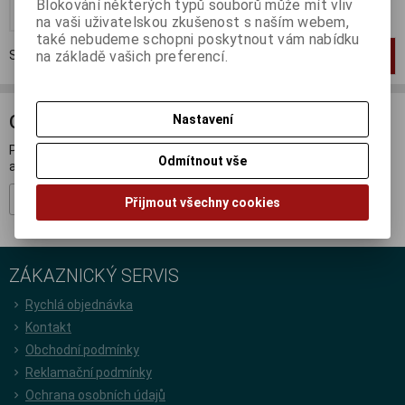
Blokování některých typů souborů může mít vliv
Koupit
na vaši uživatelskou zkušenost s naším webem,
také nebudeme schopni poskytnout vám nabídku
Strana
1
z
1
Celkem
1
záznamů
na základě vašich preferencí.
1
ODBĚR NOVINEK
Nastavení
Přihlašte se k odběru novinek a buďte informováni o novinkách,
Odmítnout vše
akcích a soutěžích.
Registrovat
Přijmout všechny cookies
ZÁKAZNICKÝ SERVIS
Rychlá objednávka
Kontakt
Obchodní podmínky
Reklamační podmínky
Ochrana osobních údajů