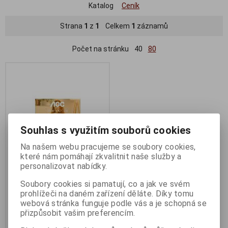
Katalog
Ceník
Strana
1
z
1
Celkem
1
záznamů
Počet na stránku
40
80
Souhlas s využitím souborů cookies
Na našem webu pracujeme se soubory cookies,
které nám pomáhají zkvalitnit naše služby a
personalizovat nabídky.
27" AOC Q27B3CF2
Soubory cookies si pamatují, co a jak ve svém
Termín dodání (dny):
10
prohlížeči na daném zařízení děláte. Díky tomu
webová stránka funguje podle vás a je schopná se
5 790 Kč
přizpůsobit vašim preferencím.
4 785 Kč (bez DPH:)