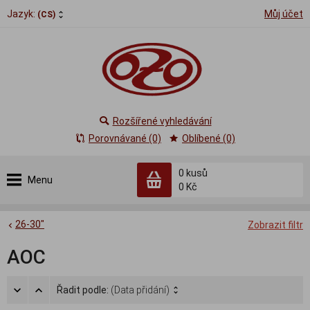
Jazyk:
Můj účet
(CS)
Rozšířené vyhledávání
Porovnávané (0)
Oblíbené (0)
0
kusů
Menu
0 Kč
26-30"
Zobrazit filtr
AOC
Řadit podle:
(Data přidání)