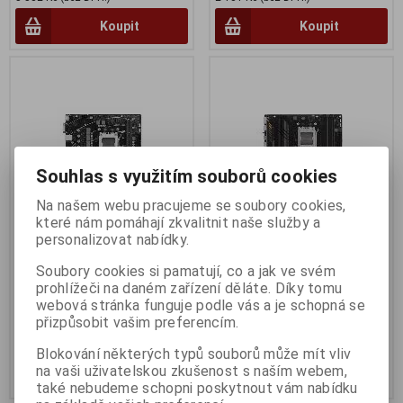
Koupit
Koupit
Souhlas s využitím souborů cookies
Na našem webu pracujeme se soubory cookies,
které nám pomáhají zkvalitnit naše služby a
personalizovat nabídky.
ASUS PRIME A620M-K
ASUS TUF GAMING A620M-
Soubory cookies si pamatují, co a jak ve svém
PLUS
Termín dodání (dny):
3
prohlížeči na daném zařízení děláte. Díky tomu
Termín dodání (dny):
3
webová stránka funguje podle vás a je schopná se
přizpůsobit vašim preferencím.
2 429 Kč
3 041 Kč
2 007 Kč (bez DPH:)
2 513 Kč (bez DPH:)
Blokování některých typů souborů může mít vliv
na vaši uživatelskou zkušenost s naším webem,
Koupit
Koupit
také nebudeme schopni poskytnout vám nabídku