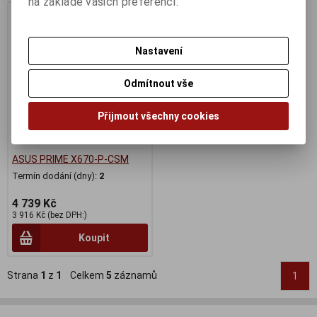
na základě vašich preferencí.
Nastavení
Odmítnout vše
Přijmout všechny cookies
ASUS PRIME X670-P-CSM
Termín dodání (dny):
2
4 739 Kč
3 916 Kč (bez DPH:)
Koupit
Strana
1
z
1
Celkem
5
záznamů
1