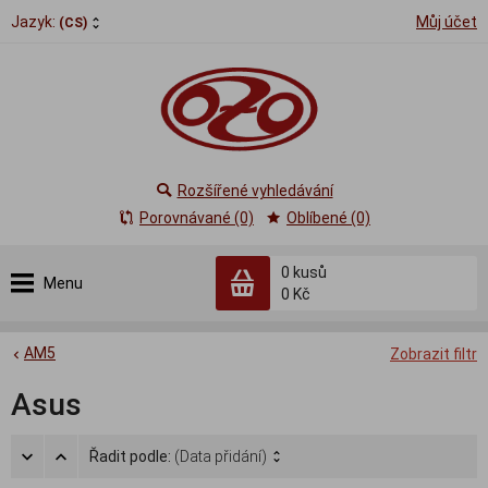
Jazyk:
Můj účet
(CS)
Rozšířené vyhledávání
Porovnávané (0)
Oblíbené (0)
0
kusů
Menu
0 Kč
AM5
Zobrazit filtr
Asus
Řadit podle:
(Data přidání)