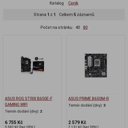
Katalog
Ceník
Strana
1
z
1
Celkem
5
záznamů
Počet na stránku
40
80
ASUS ROG STRIX B650E-F
ASUS PRIME B650M-R
GAMING WIFI
Termín dodání (dny):
3
Termín dodání (dny):
2
6 755 Kč
2 579 Kč
5 582 Kč (bez DPH:)
2 131 Kč (bez DPH:)