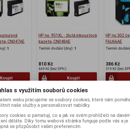
 purpurová
HP no. 951XL - žlutá inkoustová
HP no.302 če
zeta, CN047AE
kazeta, CN048AE
F6U66AE
ny):
1
Termín dodání (dny):
1
Termín dodání 
810 Kč
386 Kč
669 Kč (bez DPH:)
319 Kč (bez DP
Koupit
Koupit
hlas s využitím souborů cookies
ašem webu pracujeme se soubory cookies, které nám pomáha
litnit naše služby a personalizovat nabídky.
ory cookies si pamatují, co a jak ve svém prohlížeči na dané
zení děláte. Díky tomu webová stránka funguje podle vás a je
pná se přizpůsobit vašim preferencím.