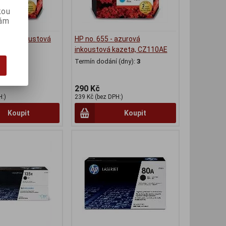
kou
vám
žlutá inkoustová
HP no. 655 - azurová
12AE
inkoustová kazeta, CZ110AE
(dny):
3
Termín dodání (dny):
3
290 Kč
H:)
239 Kč (bez DPH:)
Koupit
Koupit