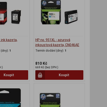
 ink kazeta,
HP no. 951XL - azurová
inkoustová kazeta, CN046AE
(dny):
1
Termín dodání (dny):
1
810 Kč
H:)
669 Kč (bez DPH:)
Koupit
Koupit