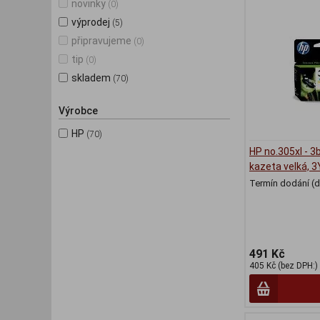
novinky
(0)
výprodej
(5)
připravujeme
(0)
tip
(0)
skladem
(70)
Výrobce
HP
(70)
HP no.305xl - 3
kazeta velká,
Termín dodání (d
491 Kč
405 Kč (bez DPH:)