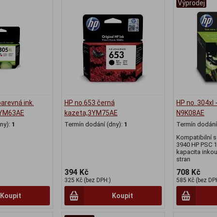
Výprodej
barevná ink.
HP no.653 černá
HP no. 304xl 
 3YM63AE
kazeta,3YM75AE
N9K08AE
ny):
1
Termín dodání (dny):
1
Termín dodání 
Kompatibilní s
3940 HP PSC 1
kapacita inkou
stran
394 Kč
708 Kč
325 Kč (bez DPH:)
585 Kč (bez DP
Koupit
Koupit