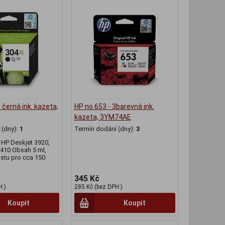
- černá ink. kazeta,
HP no.653 - 3barevná ink.
kazeta, 3YM74AE
(dny):
1
Termín dodání (dny):
3
 HP Deskjet 3920,
410 Obsah 5 ml,
stu pro cca 150
345 Kč
H:)
285 Kč (bez DPH:)
Koupit
Koupit