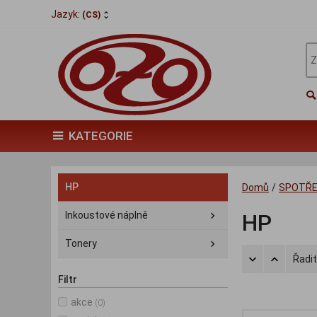
Jazyk:
(CS)
KATEGORIE
HP
Domů
/
SPOTŘE
Inkoustové náplně
HP
Tonery
Řadit
Filtr
akce
(0)