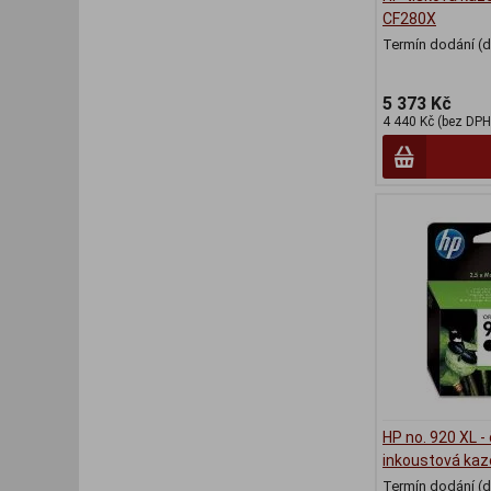
CF280X
Termín dodání (d
5 373 Kč
4 440 Kč (bez DPH
HP no. 920 XL -
inkoustová ka
Termín dodání (d