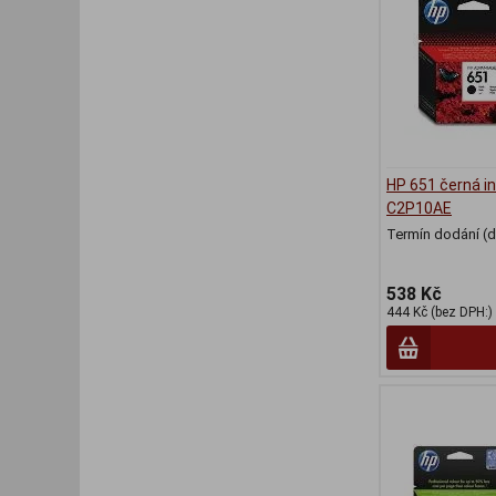
HP 651 černá in
C2P10AE
Termín dodání (d
538 Kč
444 Kč (bez DPH:)