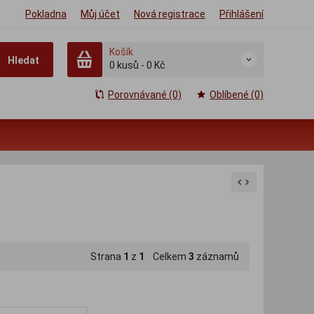
Pokladna
Můj účet
Nová registrace
Přihlášení
Košík
Hledat
0
kusů
-
0 Kč
Porovnávané (0)
Oblíbené (0)
Strana
1
z
1
Celkem
3
záznamů