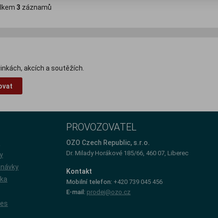
lkem
3
záznamů
inkách, akcích a soutěžích.
ovat
PROVOZOVATEL
e
OZO Czech Republic, s.r.o.
Dr. Milady Horákové 185/66, 460 07, Liberec
y
dnávky
Kontakt
íka
Mobilní telefon:
+420 739 045 456
E-mail:
prodej@ozo.cz
ies