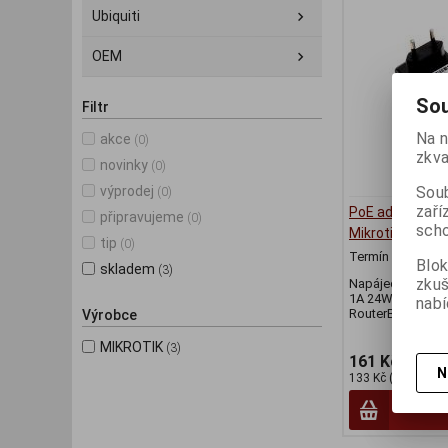
Ubiquiti
OEM
Sou
Filtr
Na n
akce
(0)
zkva
novinky
(0)
Soub
výprodej
(0)
zaří
PoE adaptér 24
připravujeme
(0)
scho
Mikrotik RB a Al
tip
(0)
Termín dodání (d
Blok
skladem
(3)
zku
Napájecí POE ada
1A 24W pro Mikr
nabí
RouterBOARD a 
Výrobce
MIKROTIK
(3)
161 Kč
N
133 Kč (bez DPH:)