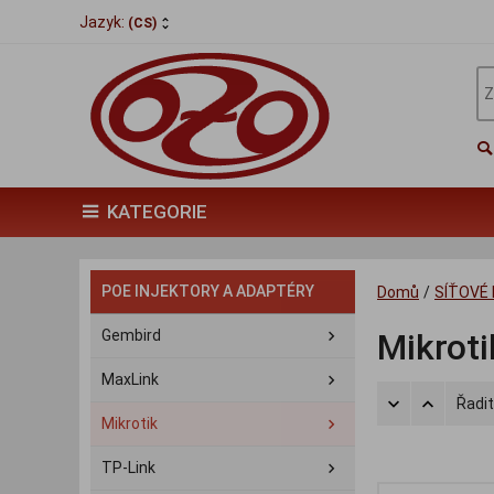
Jazyk:
(CS)
KATEGORIE
POE INJEKTORY A ADAPTÉRY
Domů
/
SÍŤOVÉ 
Gembird
Mikroti
MaxLink
Řadit
Mikrotik
TP-Link