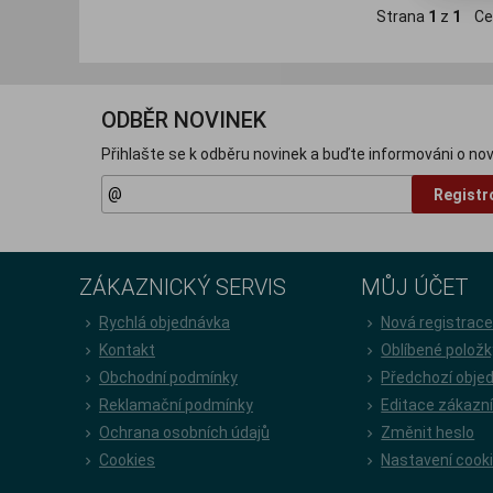
Strana
1
z
1
Ce
ODBĚR NOVINEK
Přihlašte se k odběru novinek a buďte informováni o nov
Registr
ZÁKAZNICKÝ SERVIS
MŮJ ÚČET
Rychlá objednávka
Nová registrac
Kontakt
Oblíbené položk
Obchodní podmínky
Předchozí obje
Reklamační podmínky
Editace zákazn
Ochrana osobních údajů
Změnit heslo
Cookies
Nastavení cook