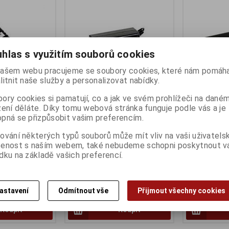
hlas s využitím souborů cookies
ašem webu pracujeme se soubory cookies, které nám pomáha
litnit naše služby a personalizovat nabídky.
ory cookies si pamatují, co a jak ve svém prohlížeči na dané
zení děláte. Díky tomu webová stránka funguje podle vás a je
V 1A 24W pro
Mikrotik napáj.adapt.24V 2A
MikroTik Gig
pná se přizpůsobit vašim preferencím.
ix
pro RouterBOARD,Alix
24V / 0.5A, 
RouterBoard
ny):
1
Termín dodání (dny):
1
ování některých typů souborů může mít vliv na vaši uživatels
Termín dodání 
šenost s naším webem, také nebudeme schopni poskytnout 
ptér Mikrotik 24V
Napájecí POE adaptér Mikrotik 24V
oTik
1A 24W pro MikroTik
dku na základě vašich preferencí.
Napájecí POE 
ALIX
RouterBOARD a ALIX
1A 24W pro Mi
RouterBOARD 
242 Kč
200 Kč
astavení
Odmítnout vše
Přijmout všechny cookies
200 Kč (bez DPH:)
165 Kč (bez DP
Koupit
Koupit