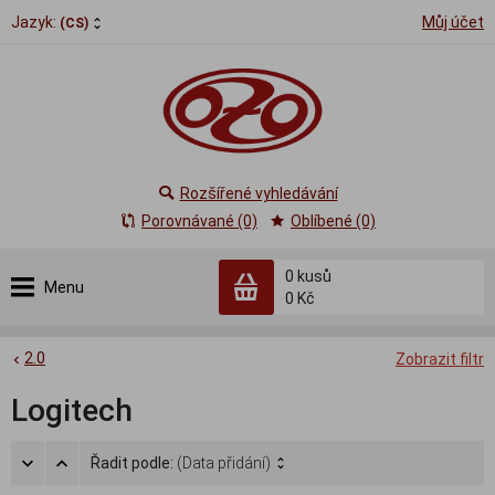
Jazyk:
Můj účet
(CS)
Rozšířené vyhledávání
Porovnávané (0)
Oblíbené (0)
0
kusů
Menu
0 Kč
2.0
Zobrazit filtr
Logitech
Řadit podle:
(Data přidání)