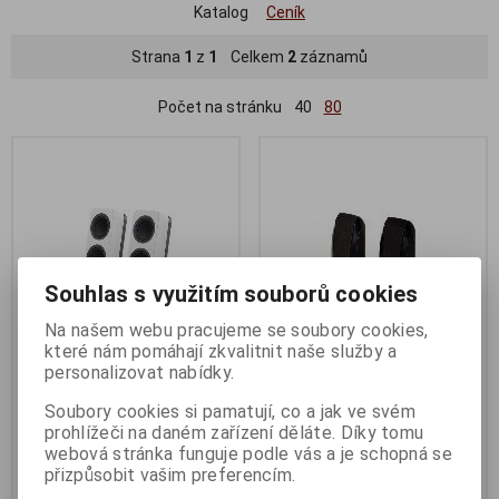
Katalog
Ceník
Strana
1
z
1
Celkem
2
záznamů
Počet na stránku
40
80
Souhlas s využitím souborů cookies
Na našem webu pracujeme se soubory cookies,
které nám pomáhají zkvalitnit naše služby a
personalizovat nabídky.
repro Logitech Z207 BÍLÉ
repro Logitehc S150 USB
Soubory cookies si pamatují, co a jak ve svém
Termín dodání (dny):
3
Termín dodání (dny):
3
prohlížeči na daném zařízení děláte. Díky tomu
webová stránka funguje podle vás a je schopná se
1 519 Kč
489 Kč
přizpůsobit vašim preferencím.
1 255 Kč (bez DPH:)
404 Kč (bez DPH:)