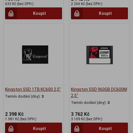
633 Kč (bez DPH:)
2 266 Kč (bez DPH:)
Koupit
Koupit
Kingston SSD 1TB KC600 2,5"
Kingston SSD 960GB DC600M
2,5"
Termín dodání (dny):
3
Termín dodání (dny):
3
2 398 Kč
3 762 Kč
1 981 Kč (bez DPH:)
3 109 Kč (bez DPH:)
Koupit
Koupit