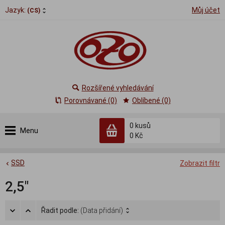
Jazyk:
Můj účet
(CS)
Rozšířené vyhledávání
Porovnávané (0)
Oblíbené (0)
0
kusů
Menu
0 Kč
SSD
Zobrazit filtr
2,5"
Řadit podle:
(Data přidání)