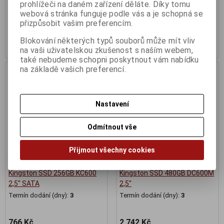
Termín dodání (dny):
3
Termín dodání (dny):
3
prohlížeči na daném zařízení děláte. Díky tomu
webová stránka funguje podle vás a je schopná se
844 Kč
1 467 Kč
přizpůsobit vašim preferencím.
697 Kč (bez DPH:)
1 212 Kč (bez DPH:)
Blokování některých typů souborů může mít vliv
Koupit
Koupit
na vaši uživatelskou zkušenost s naším webem,
také nebudeme schopni poskytnout vám nabídku
na základě vašich preferencí.
Nastavení
Odmítnout vše
Přijmout všechny cookies
Kingston SSD 256GB KC600
Kingston SSD 480GB DC600M
2,5" SATA
2,5"
Termín dodání (dny):
3
Termín dodání (dny):
3
766 Kč
2 742 Kč