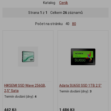
Katalog
Ceník
Strana
1
z
1
Celkem
26
záznamů
Počet na stránku
40
80
HIKSEMI SSD Wave 256GB,
Adata SU650 SSD 1TB 2.5"
2,5" Sata
Termín dodání (dny):
3
Termín dodání (dny):
4
442 Kč
1 486 Kč