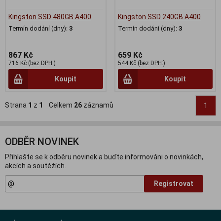
Kingston SSD 480GB A400
Kingston SSD 240GB A400
Termín dodání (dny):
3
Termín dodání (dny):
3
867 Kč
659 Kč
716 Kč (bez DPH:)
544 Kč (bez DPH:)
Koupit
Koupit
Strana
1
z
1
Celkem
26
záznamů
1
ODBĚR NOVINEK
Přihlašte se k odběru novinek a buďte informováni o novinkách,
akcích a soutěžích.
Registrovat