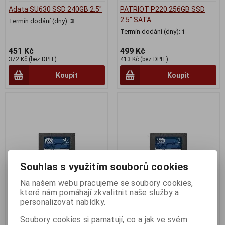
Adata SU630 SSD 240GB 2.5"
PATRIOT P220 256GB SSD
2.5" SATA
Termín dodání (dny):
3
Termín dodání (dny):
1
451 Kč
499 Kč
372 Kč (bez DPH:)
413 Kč (bez DPH:)
Koupit
Koupit
Souhlas s využitím souborů cookies
Na našem webu pracujeme se soubory cookies,
které nám pomáhají zkvalitnit naše služby a
personalizovat nabídky.
PATRIOT P220 512GB SSD
PATRIOT P220 1TB SSD 2.5"
2.5" SATA
SATA
Soubory cookies si pamatují, co a jak ve svém