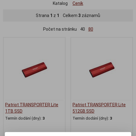
Katalog
Ceník
Strana
1
z
1
Celkem
3
záznamů
Počet na stránku
40
80
Patriot TRANSPORTER Lite
Patriot TRANSPORTER Lite
1TB SSD
512GB SSD
Termín dodání (dny):
3
Termín dodání (dny):
3
2 108 Kč
1 236 Kč