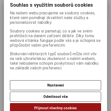
1 742 Kč (bez DPH:)
1 021 Kč (bez DPH:)
Souhlas s využitím souborů cookies
Koupit
Koupit
Na našem webu pracujeme se soubory cookies,
které nám pomáhají zkvalitnit naše služby a
personalizovat nabídky.
Soubory cookies si pamatují, co a jak ve svém
prohlížeči na daném zařízení děláte. Díky tomu
webová stránka funguje podle vás a je schopná se
přizpůsobit vašim preferencím.
Blokování některých typů souborů může mít vliv
na vaši uživatelskou zkušenost s naším webem,
také nebudeme schopni poskytnout vám nabídku
na základě vašich preferencí.
Patriot TRANSPORTER Lite
2TB SSD
Nastavení
Termín dodání (dny):
3
3 243 Kč
Odmítnout vše
2 680 Kč (bez DPH:)
Koupit
Přijmout všechny cookies