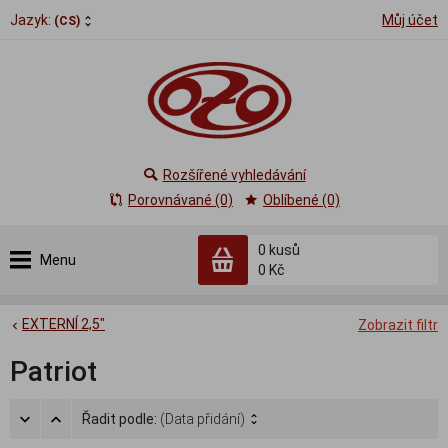
Jazyk:
Můj účet
(CS)
Rozšířené vyhledávání
Porovnávané (0)
Oblíbené (0)
0
kusů
Menu
0 Kč
EXTERNÍ 2,5"
Zobrazit filtr
Patriot
Řadit podle:
(Data přidání)