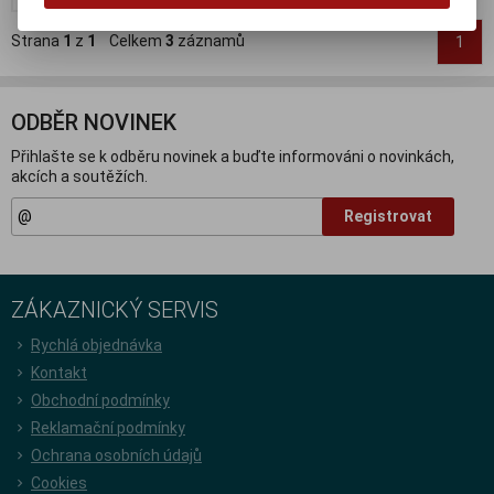
Strana
1
z
1
Celkem
3
záznamů
1
ODBĚR NOVINEK
Přihlašte se k odběru novinek a buďte informováni o novinkách,
akcích a soutěžích.
Registrovat
ZÁKAZNICKÝ SERVIS
Rychlá objednávka
Kontakt
Obchodní podmínky
Reklamační podmínky
Ochrana osobních údajů
Cookies