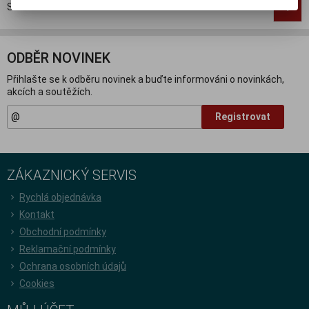
Strana
1
z
1
Celkem
4
záznamů
1
ODBĚR NOVINEK
Přihlašte se k odběru novinek a buďte informováni o novinkách,
akcích a soutěžích.
Registrovat
ZÁKAZNICKÝ SERVIS
Rychlá objednávka
Kontakt
Obchodní podmínky
Reklamační podmínky
Ochrana osobních údajů
Cookies