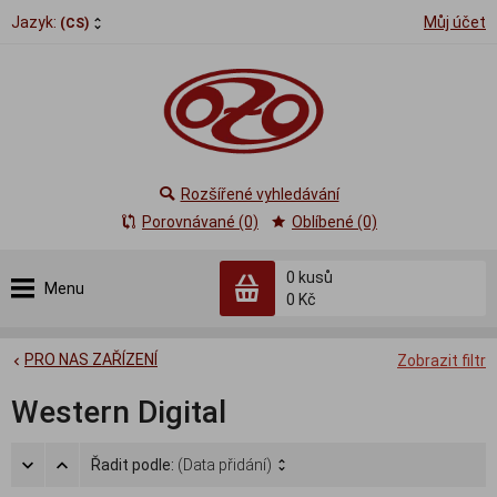
Jazyk:
Můj účet
(CS)
Rozšířené vyhledávání
Porovnávané (0)
Oblíbené (0)
0
kusů
Menu
0 Kč
PRO NAS ZAŘÍZENÍ
Zobrazit filtr
Western Digital
Řadit podle:
(Data přidání)