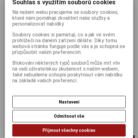
Souhlas s využitím souborů cookies
Koupit
Koupit
Na našem webu pracujeme se soubory cookies,
které nám pomáhají zkvalitnit naše služby a
personalizovat nabídky.
Soubory cookies si pamatují, co a jak ve svém
prohlížeči na daném zařízení děláte. Díky tomu
webová stránka funguje podle vás a je schopná se
přizpůsobit vašim preferencím.
Blokování některých typů souborů může mít vliv
na vaši uživatelskou zkušenost s naším webem,
také nebudeme schopni poskytnout vám nabídku
na základě vašich preferencí.
WD RED Plus 8TB
WD Red Plus 2TB
Termín dodání (dny):
60
Termín dodání (dny):
30
Nastavení
6 485 Kč
2 533 Kč
5 359 Kč (bez DPH:)
2 093 Kč (bez DPH:)
Odmítnout vše
Koupit
Koupit
Přijmout všechny cookies