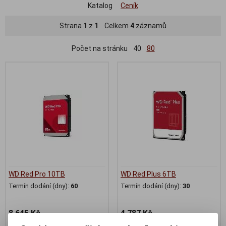
Katalog
Ceník
Strana
1
z
1
Celkem
4
záznamů
Počet na stránku
40
80
WD Red Pro 10TB
WD Red Plus 6TB
Termín dodání (dny):
60
Termín dodání (dny):
30
8 645 Kč
4 787 Kč
7 144 Kč (bez DPH:)
3 956 Kč (bez DPH:)