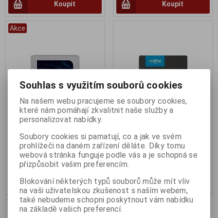
Koupit
Koupit
Akce
Souhlas s využitím souborů cookies
Na našem webu pracujeme se soubory cookies,
které nám pomáhají zkvalitnit naše služby a
personalizovat nabídky.
Crucial MX500 SSD 1TB
Crucial BX500 SSD 500GB
Soubory cookies si pamatují, co a jak ve svém
Termín dodání (dny):
3
Termín dodání (dny):
60
prohlížeči na daném zařízení děláte. Díky tomu
webová stránka funguje podle vás a je schopná se
1 928 Kč
1 461 Kč
přizpůsobit vašim preferencím.
1 593 Kč (bez DPH:)
1 207 Kč (bez DPH:)
Blokování některých typů souborů může mít vliv
Koupit
Koupit
na vaši uživatelskou zkušenost s naším webem,
také nebudeme schopni poskytnout vám nabídku
na základě vašich preferencí.