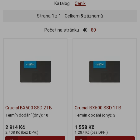
Katalog
Ceník
Strana
1
z
1
Celkem
5
záznamů
Počet na stránku
40
80
Crucial BX500 SSD 2TB
Crucial BX500 SSD 1TB
Termín dodání (dny):
10
Termín dodání (dny):
3
2 914 Kč
1 558 Kč
2 408 Kč (bez DPH:)
1 287 Kč (bez DPH:)