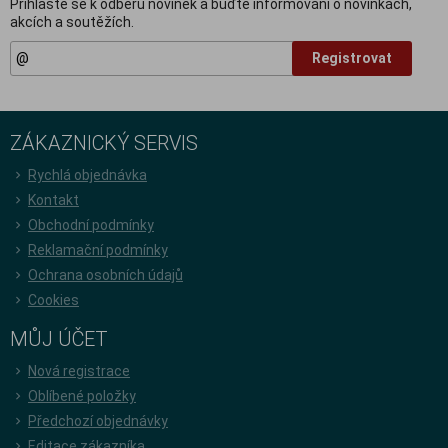
Přihlašte se k odběru novinek a buďte informováni o novinkách,
akcích a soutěžích.
Registrovat
ZÁKAZNICKÝ SERVIS
Rychlá objednávka
Kontakt
Obchodní podmínky
Reklamační podmínky
Ochrana osobních údajů
Cookies
MŮJ ÚČET
Nová registrace
Oblíbené položky
Předchozí objednávky
Editace zákazníka