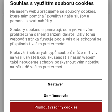
Souhlas s využitím souborů cookies
Koupit
Koupit
Na našem webu pracujeme se soubory cookies,
které nám pomáhají zkvalitnit naše služby a
personalizovat nabídky.
Soubory cookies si pamatují, co a jak ve svém
prohlížeči na daném zařízení děláte. Díky tomu
webová stránka funguje podle vás a je schopná se
přizpůsobit vašim preferencím.
Blokování některých typů souborů může mít vliv
na vaši uživatelskou zkušenost s naším webem,
také nebudeme schopni poskytnout vám nabídku
na základě vašich preferencí.
PATRIOT
P300/512GB/SSD/M.2 NVMe
Termín dodání (dny):
3
Nastavení
2 226 Kč
Odmítnout vše
1 839 Kč (bez DPH:)
Koupit
Přijmout všechny cookies