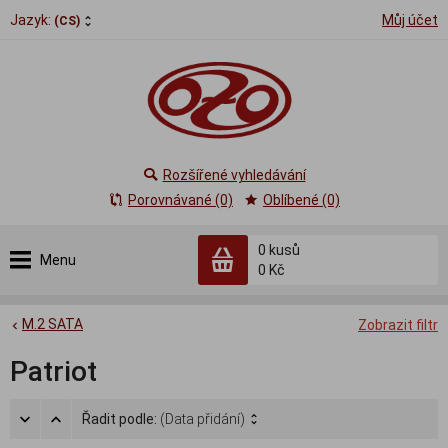
Jazyk:
Můj účet
(CS)
Rozšířené vyhledávání
Porovnávané (0)
Oblíbené (0)
0
kusů
Menu
0 Kč
M.2 SATA
Zobrazit filtr
Patriot
Řadit podle:
(Data přidání)