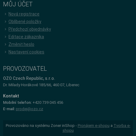
MŮJ ÚČET
Nová registrace
Oblíbené položky
Předchozí objednávky
Editace zákazníka
Změnit heslo
Nastavení cookies
PROVOZOVATEL
OZO Czech Republic, s.r.o.
Dr. Milady Horákové 185/66, 460 07, Liberec
Kontakt
Mobilní telefon:
+420 739 045 456
E-mail:
prodej@ozo.cz
Provozováno na systému Zoner inShop -
Pronájem e-shopu
a
Tvorba e-
shopu