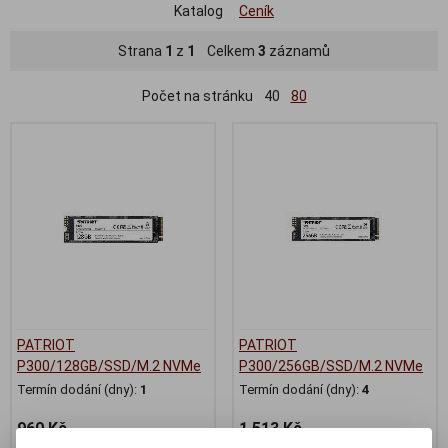
Katalog
Ceník
Strana
1
z
1
Celkem
3
záznamů
Počet na stránku
40
80
PATRIOT
PATRIOT
P300/128GB/SSD/M.2 NVMe
P300/256GB/SSD/M.2 NVMe
Termín dodání (dny):
1
Termín dodání (dny):
4
960 Kč
1 513 Kč
793 Kč (bez DPH:)
1 250 Kč (bez DPH:)