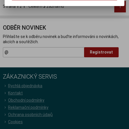
Strana
1
z
1
Celkem
3
záznamů
1
ODBĚR NOVINEK
Přihlašte se k odběru novinek a buďte informováni o novinkách,
akcích a soutěžích.
Registrovat
ZÁKAZNICKÝ SERVIS
Rychlá objednávka
Kontakt
Obchodní podmínky
Reklamační podmínky
Ochrana osobních údajů
Cookies