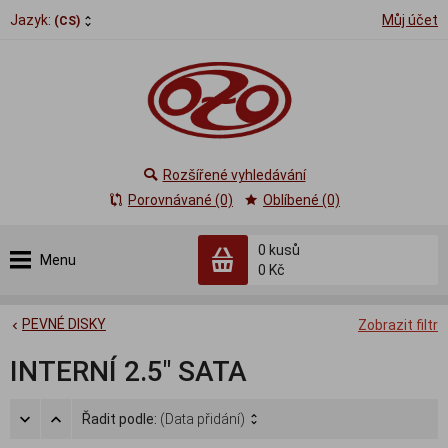
Jazyk:
Můj účet
(CS)
Rozšířené vyhledávání
Porovnávané (0)
Oblíbené (0)
0
kusů
Menu
0 Kč
PEVNÉ DISKY
Zobrazit filtr
INTERNÍ 2.5" SATA
Řadit podle:
(Data přidání)