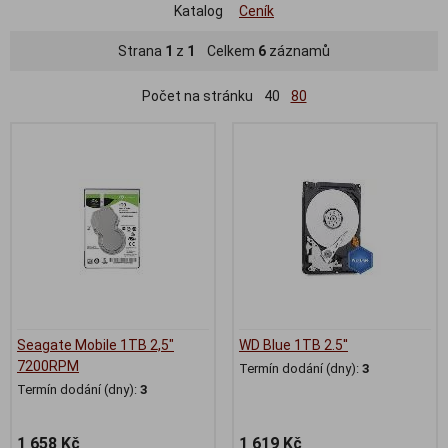
Katalog
Ceník
Strana
1
z
1
Celkem
6
záznamů
Počet na stránku
40
80
Seagate Mobile 1TB 2,5"
WD Blue 1TB 2.5''
7200RPM
Termín dodání (dny):
3
Termín dodání (dny):
3
1 658 Kč
1 619 Kč