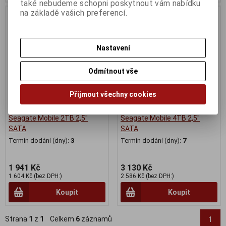
také nebudeme schopni poskytnout vám nabídku
na základě vašich preferencí.
Nastavení
Odmítnout vše
Přijmout všechny cookies
Seagate Mobile 2TB 2,5"
Seagate Mobile 4TB 2,5"
SATA
SATA
Termín dodání (dny):
3
Termín dodání (dny):
7
1 941 Kč
3 130 Kč
1 604 Kč (bez DPH:)
2 586 Kč (bez DPH:)
Koupit
Koupit
Strana
1
z
1
Celkem
6
záznamů
1