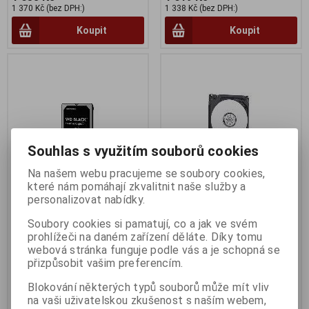
1 370 Kč (bez DPH:)
1 338 Kč (bez DPH:)
Koupit
Koupit
Souhlas s využitím souborů cookies
Na našem webu pracujeme se soubory cookies,
které nám pomáhají zkvalitnit naše služby a
personalizovat nabídky.
WD Black 1TB 2.5" 7.2k
WD Blue 500GB 2.5''
Soubory cookies si pamatují, co a jak ve svém
Termín dodání (dny):
3
Termín dodání (dny):
10
prohlížeči na daném zařízení děláte. Díky tomu
webová stránka funguje podle vás a je schopná se
2 067 Kč
1 342 Kč
přizpůsobit vašim preferencím.
1 708 Kč (bez DPH:)
1 109 Kč (bez DPH:)
Blokování některých typů souborů může mít vliv
Koupit
Koupit
na vaši uživatelskou zkušenost s naším webem,