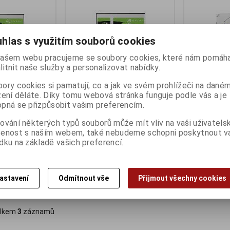
hlas s využitím souborů cookies
ašem webu pracujeme se soubory cookies, které nám pomáha
litnit naše služby a personalizovat nabídky.
ory cookies si pamatují, co a jak ve svém prohlížeči na dané
zení děláte. Díky tomu webová stránka funguje podle vás a je
pná se přizpůsobit vašim preferencím.
 1TB 2,5"
Seagate Mobile 2TB 2,5" SATA
Seagate Mobi
Termín dodání (dny):
3
Termín dodání 
ování některých typů souborů může mít vliv na vaši uživatels
šenost s naším webem, také nebudeme schopni poskytnout 
ny):
3
dku na základě vašich preferencí.
1 941 Kč
3 130 Kč
:)
1 604 Kč (bez DPH:)
2 586 Kč (bez D
astavení
Odmítnout vše
Přijmout všechny cookies
Koupit
Koupit
lkem
3
záznamů