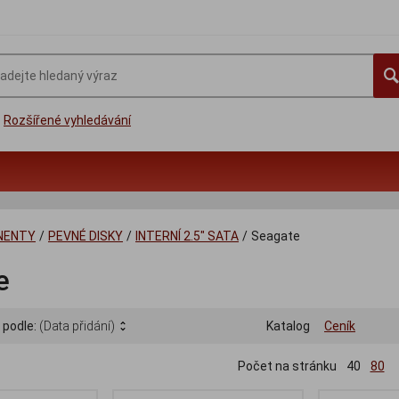
Rozšířené vyhledávání
NENTY
/
PEVNÉ DISKY
/
INTERNÍ 2.5" SATA
/
Seagate
e
 podle:
(Data přidání)
Katalog
Ceník
Počet na stránku
40
80