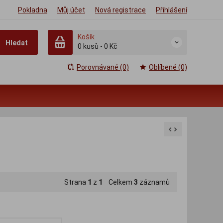
Pokladna
Můj účet
Nová registrace
Přihlášení
Košík
Hledat
0
kusů
-
0 Kč
Porovnávané (0)
Oblíbené (0)
Strana
1
z
1
Celkem
3
záznamů