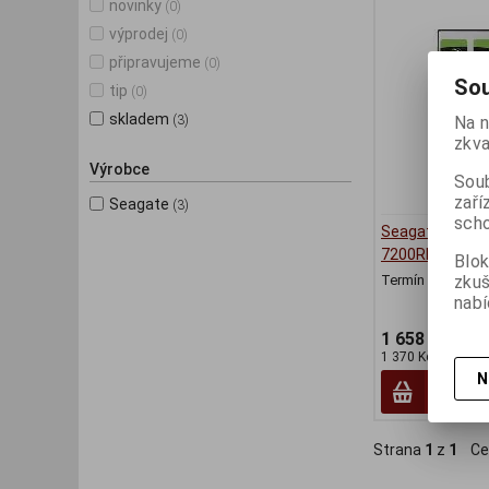
novinky
(0)
výprodej
(0)
připravujeme
(0)
Sou
tip
(0)
skladem
(3)
Na n
zkva
Výrobce
Soub
zaří
Seagate
(3)
scho
Seagate Mobile
7200RPM
Blok
zku
Termín dodání (d
nabí
1 658 Kč
1 370 Kč (bez DPH
N
Strana
1
z
1
Ce