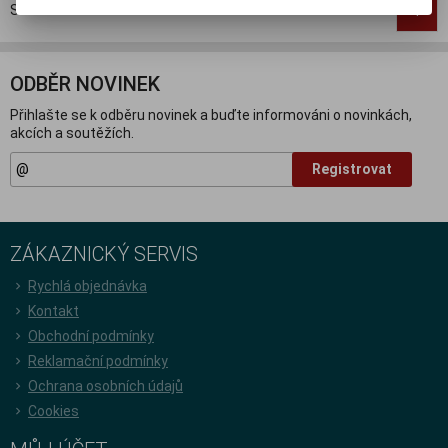
Strana
1
z
1
Celkem
3
záznamů
1
ODBĚR NOVINEK
Přihlašte se k odběru novinek a buďte informováni o novinkách,
akcích a soutěžích.
Registrovat
ZÁKAZNICKÝ SERVIS
Rychlá objednávka
Kontakt
Obchodní podmínky
Reklamační podmínky
Ochrana osobních údajů
Cookies