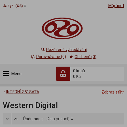
Jazyk:
Můj účet
(CS)
Rozšířené vyhledávání
Porovnávané (0)
Oblíbené (0)
0
kusů
Menu
0 Kč
INTERNÍ 2.5" SATA
Zobrazit filtr
Western Digital
Řadit podle:
(Data přidání)