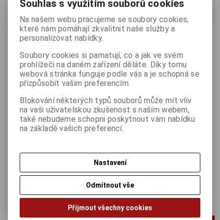
Souhlas s využitím souborů cookies
Koupit
Koupit
Na našem webu pracujeme se soubory cookies,
které nám pomáhají zkvalitnit naše služby a
personalizovat nabídky.
Soubory cookies si pamatují, co a jak ve svém
prohlížeči na daném zařízení děláte. Díky tomu
webová stránka funguje podle vás a je schopná se
přizpůsobit vašim preferencím.
Blokování některých typů souborů může mít vliv
na vaši uživatelskou zkušenost s naším webem,
také nebudeme schopni poskytnout vám nabídku
na základě vašich preferencí.
WD Blue 500GB 2.5''
Termín dodání (dny):
10
Nastavení
1 342 Kč
1 109 Kč (bez DPH:)
Odmítnout vše
Koupit
Přijmout všechny cookies