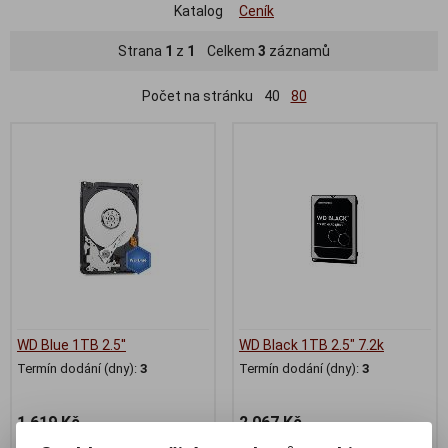
Katalog
Ceník
Strana
1
z
1
Celkem
3
záznamů
Počet na stránku
40
80
WD Blue 1TB 2.5''
WD Black 1TB 2.5" 7.2k
Termín dodání (dny):
3
Termín dodání (dny):
3
1 619 Kč
2 067 Kč
1 338 Kč (bez DPH:)
1 708 Kč (bez DPH:)