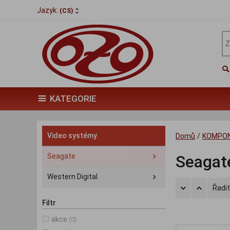
Jazyk:
(CS)
KATEGORIE
Video systémy
Domů
/
KOMPO
Seagate
Seagat
Western Digital
Řadit
Filtr
akce
(0)