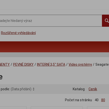
Rozšířené vyhledávání
NENTY
/
PEVNÉ DISKY
/
INTERNÍ 3,5" SATA
/
Video systémy
/
Seagate
e
 podle:
(Data přidání)
Katalog
Ceník
Počet na stránku
40
80