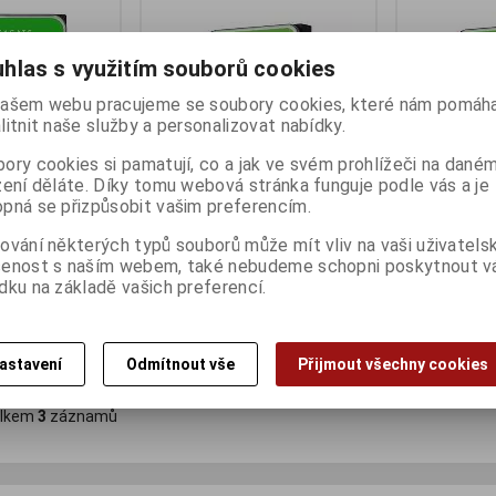
hlas s využitím souborů cookies
ašem webu pracujeme se soubory cookies, které nám pomáha
litnit naše služby a personalizovat nabídky.
ory cookies si pamatují, co a jak ve svém prohlížeči na dané
zení děláte. Díky tomu webová stránka funguje podle vás a je
pná se přizpůsobit vašim preferencím.
awk 1TB
Seagate SkyHawk 2TB
Seagate Sk
ování některých typů souborů může mít vliv na vaši uživatels
ny):
3
Termín dodání (dny):
14
Termín dodání 
šenost s naším webem, také nebudeme schopni poskytnout 
dku na základě vašich preferencí.
1 770 Kč
2 308 Kč
:)
1 462 Kč (bez DPH:)
1 907 Kč (bez D
Koupit
Koupit
astavení
Odmítnout vše
Přijmout všechny cookies
lkem
3
záznamů