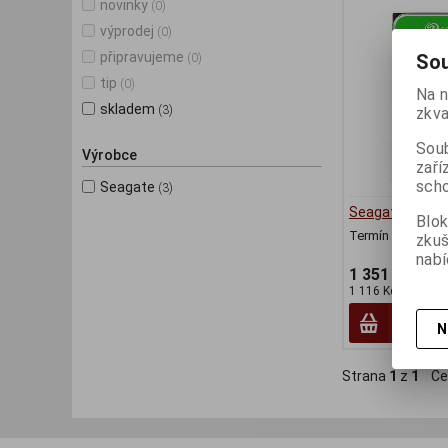
novinky
(0)
výprodej
(0)
připravujeme
Sou
(0)
tip
(0)
Na n
skladem
(3)
zkva
Soub
Výrobce
zaří
scho
Seagate
(3)
Seagate SkyH
Blok
Termín dodání (d
zku
nabí
1 351 Kč
1 116 Kč (bez DPH
N
Strana
1
z
1
Ce