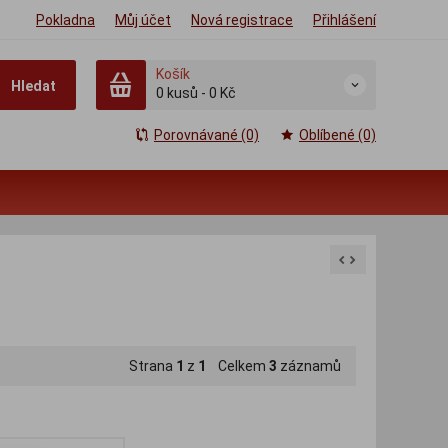
Pokladna
Můj účet
Nová registrace
Přihlášení
Košík
Hledat
0
kusů
-
0 Kč
Porovnávané (0)
Oblíbené (0)
Strana
1
z
1
Celkem
3
záznamů