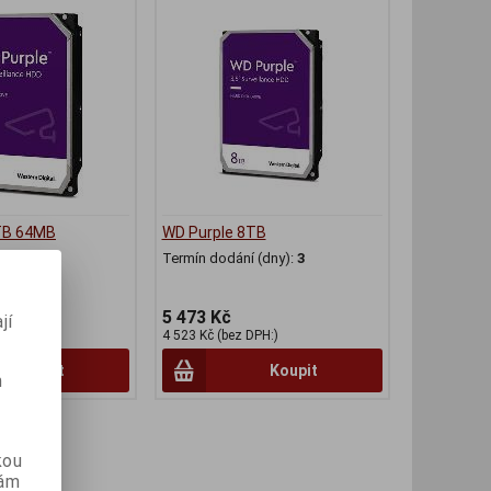
TB 64MB
WD Purple 8TB
(dny):
3
Termín dodání (dny):
3
5 473 Kč
jí
PH:)
4 523 Kč (bez DPH:)
Koupit
Koupit
m
kou
vám