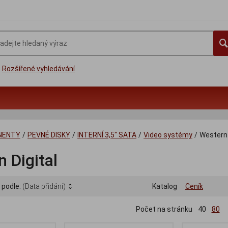
Rozšířené vyhledávání
NENTY
/
PEVNÉ DISKY
/
INTERNÍ 3,5" SATA
/
Video systémy
/
Western 
 Digital
 podle:
(Data přidání)
Katalog
Ceník
Počet na stránku
40
80