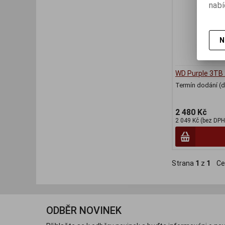
nabí
N
WD Purple 3TB
Termín dodání (d
2 480 Kč
2 049 Kč (bez DPH
Strana
1
z
1
Ce
ODBĚR NOVINEK