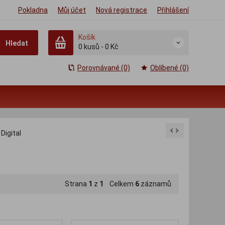
Pokladna
Můj účet
Nová registrace
Přihlášení
Košík
Hledat
0
kusů
-
0 Kč
Porovnávané (0)
Oblíbené (0)
Digital
Strana
1
z
1
Celkem
6
záznamů