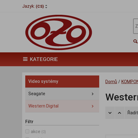
Jazyk:
(CS)
KATEGORIE
Video systémy
Domů
/
KOMPO
Seagate
Western
Western Digital
Řadit
Filtr
akce
(0)