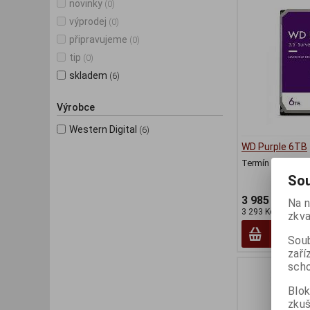
novinky
(0)
výprodej
(0)
připravujeme
(0)
tip
(0)
skladem
(6)
Výrobce
Western Digital
(6)
WD Purple 6TB
Termín dodání (d
Sou
3 985 Kč
Na n
3 293 Kč (bez DPH
zkva
Soub
zaří
scho
Blok
zku