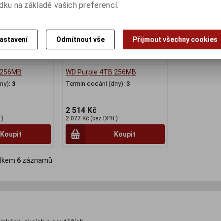
dku na základě vašich preferencí.
astavení
Odmítnout vše
Přijmout všechny cookies
 256MB
WD Purple 4TB 256MB
ny):
3
Termín dodání (dny):
3
2 514 Kč
:)
2 077 Kč (bez DPH:)
Koupit
Koupit
lkem
6
záznamů