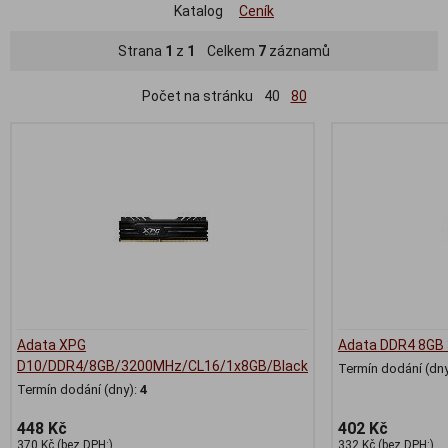
Katalog
Ceník
Strana
1
z
1
Celkem
7
záznamů
Počet na stránku
40
80
Adata XPG
Adata DDR4 8GB
D10/DDR4/8GB/3200MHz/CL16/1x8GB/Black
Termín dodání (dny
Termín dodání (dny):
4
448 Kč
402 Kč
370 Kč (bez DPH:)
332 Kč (bez DPH:)