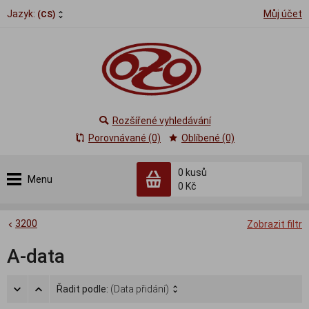
Jazyk:
Můj účet
(CS)
Rozšířené vyhledávání
Porovnávané (0)
Oblíbené (0)
0
kusů
Menu
0 Kč
3200
Zobrazit filtr
A-data
Řadit podle:
(Data přidání)