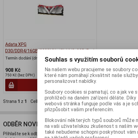
Adata XPG
D30/DDR4/16GB/3200MHz/CL16/2x8GB/Red
Termín dodání (dny):
3
Souhlas s využitím souborů coo
Na našem webu pracujeme se soubory co
908 Kč
které nám pomáhají zkvalitnit naše služby
750 Kč (bez DPH:)
personalizovat nabídky.
Koupit
Soubory cookies si pamatují, co a jak ve 
prohlížeči na daném zařízení děláte. Díky
Strana
1
z
1
Celkem
7
záznamů
1
webová stránka funguje podle vás a je s
přizpůsobit vašim preferencím.
Blokování některých typů souborů může m
ODBĚR NOVINEK
na vaši uživatelskou zkušenost s naším 
také nebudeme schopni poskytnout vám 
Přihlašte se k odběru novinek a buďte informováni o novinkách,
na základě vašich preferencí.