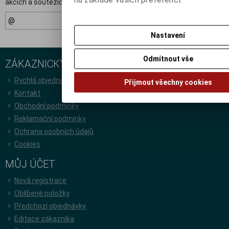
akcích a soutěžích.
Registrovat
Nastavení
Odmítnout vše
ZÁKAZNICKÝ SERVIS
Rychlá objednávka
Přijmout všechny cookies
Kontakt
Obchodní podmínky
Reklamační podmínky
Ochrana osobních údajů
Cookies
MŮJ ÚČET
Nová registrace
Oblíbené položky
Předchozí objednávky
Editace zákazníka