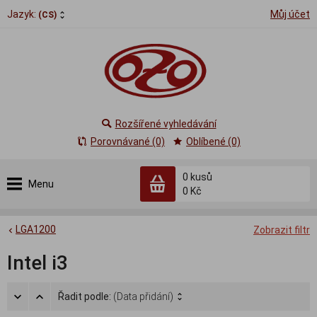
Jazyk:
Můj účet
(CS)
Rozšířené vyhledávání
Porovnávané (0)
Oblíbené (0)
0
kusů
Menu
0 Kč
LGA1200
Zobrazit filtr
Intel i3
Řadit podle:
(Data přidání)