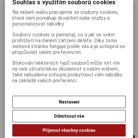
Souhlas s využitím souborů cookies
Koupit
Koupit
Na našem webu pracujeme se soubory cookies,
které nám pomáhají zkvalitnit naše služby a
personalizovat nabídky.
Soubory cookies si pamatují, co a jak ve svém
prohlížeči na daném zařízení děláte. Díky tomu
webová stránka funguje podle vás a je schopná se
přizpůsobit vašim preferencím.
Blokování některých typů souborů může mít vliv
na vaši uživatelskou zkušenost s naším webem,
také nebudeme schopni poskytnout vám nabídku
na základě vašich preferencí.
Intel Core i3-10105
Intel Core i3-10100
Termín dodání (dny):
5
Termín dodání (dny):
3
FCLGA1200
FCLGA1200
Nastavení
2 411 Kč
2 377 Kč
1 992 Kč (bez DPH:)
1 964 Kč (bez DPH:)
Odmítnout vše
Koupit
Koupit
Přijmout všechny cookies