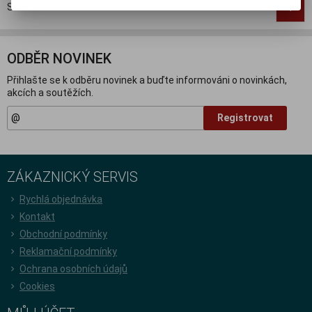
Strana
1
z
1
Celkem
4
záznamů
1
ODBĚR NOVINEK
Přihlašte se k odběru novinek a buďte informováni o novinkách,
akcích a soutěžích.
Registrovat
ZÁKAZNICKÝ SERVIS
Rychlá objednávka
Kontakt
Obchodní podmínky
Reklamační podmínky
Ochrana osobních údajů
Cookies