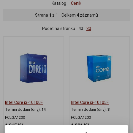
Katalog
Ceník
Strana
1
z
1
Celkem
4
záznamů
Počet na stránku
40
80
Intel Core i3-10100F
Intel Core i3-10105F
Termín dodání (dny):
14
Termín dodání (dny):
3
FCLGA1200
FCLGA1200
1 815 Kč
1 801 Kč
1 500 Kč (bez DPH:)
1 488 Kč (bez DPH:)