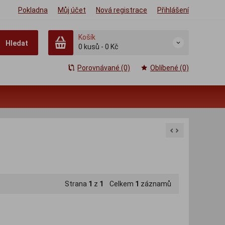
Pokladna
Můj účet
Nová registrace
Přihlášení
Košík
Hledat
0
kusů
-
0 Kč
Porovnávané (0)
Oblíbené (0)
Strana
1
z
1
Celkem
1
záznamů