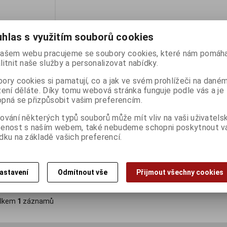
hlas s využitím souborů cookies
ašem webu pracujeme se soubory cookies, které nám pomáha
litnit naše služby a personalizovat nabídky.
ory cookies si pamatují, co a jak ve svém prohlížeči na dané
zení děláte. Díky tomu webová stránka funguje podle vás a je
pná se přizpůsobit vašim preferencím.
4GB 1333MHz
ování některých typů souborů může mít vliv na vaši uživatels
šenost s naším webem, také nebudeme schopni poskytnout 
ny):
4
dku na základě vašich preferencí.
astavení
Odmítnout vše
Přijmout všechny cookies
Koupit
lkem
1
záznamů