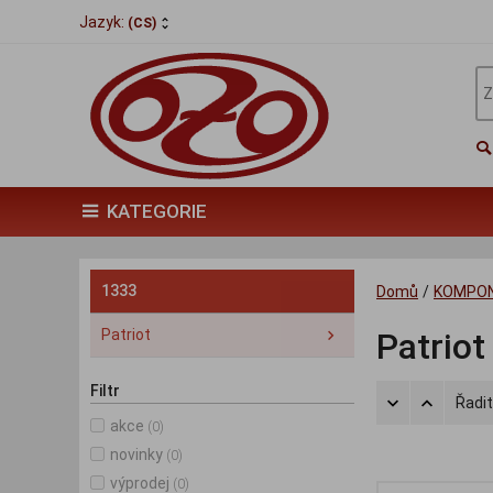
Jazyk:
(CS)
KATEGORIE
1333
Domů
/
KOMPO
Patriot
Patriot
Filtr
Řadit
akce
(0)
novinky
(0)
výprodej
(0)