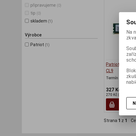
připravujeme
(0)
tip
(0)
Sou
skladem
(1)
Na n
Výrobce
zkva
Patriot
(1)
Soub
zaří
scho
Patriot DDR3 
Blok
CL9
zku
Termín dodání (d
nabí
327 Kč
270 Kč (bez DPH:)
N
Strana
1
z
1
Ce