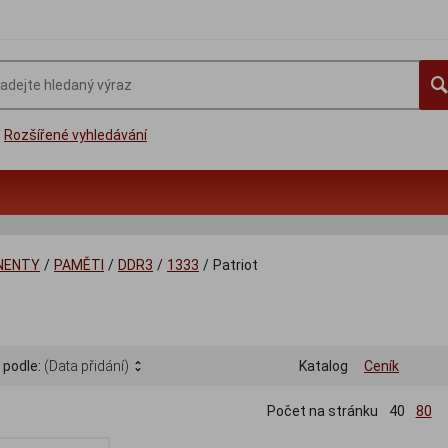
Rozšířené vyhledávání
NENTY
/
PAMĚTI
/
DDR3
/
1333
/
Patriot
 podle:
(Data přidání)
Katalog
Ceník
Počet na stránku
40
80