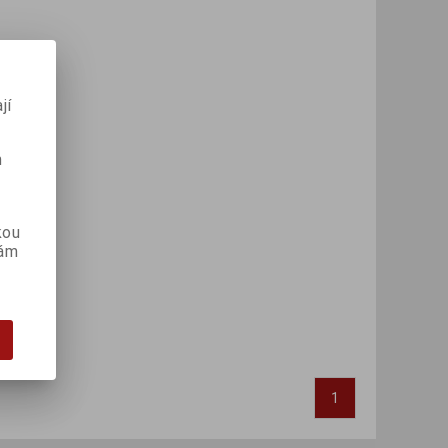
jí
m
kou
vám
1