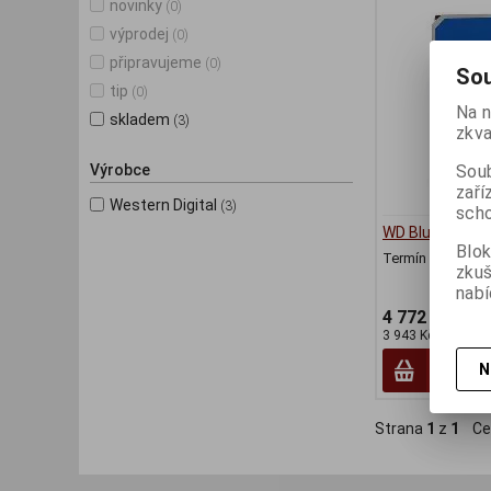
novinky
(0)
výprodej
(0)
připravujeme
(0)
Sou
tip
(0)
Na n
skladem
(3)
zkva
Soub
Výrobce
zaří
Western Digital
(3)
scho
WD Blue 6TB/ 
Blok
Termín dodání (d
zku
nabí
4 772 Kč
3 943 Kč (bez DPH
N
Strana
1
z
1
Ce