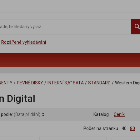
Rozšířené vyhledávání
NENTY
/
PEVNÉ DISKY
/
INTERNÍ 3,5" SATA
/
STANDARD
/
Western Digi
 Digital
 podle:
(Data přidání)
Katalog
Ceník
Počet na stránku
40
80