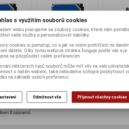
hlas s využitím souborů cookies
ašem webu pracujeme se soubory cookies, které nám pomáha
litnit naše služby a personalizovat nabídky.
ory cookies si pamatují, co a jak ve svém prohlížeči na dané
zení děláte. Díky tomu webová stránka funguje podle vás a je
pná se přizpůsobit vašim preferencím.
5400 RPM
WD Blue 2TB 256MB 7200rpm
WD Blue 1TB
ování některých typů souborů může mít vliv na vaši uživatels
ny):
30
Termín dodání (dny):
30
Termín dodání 
šenost s naším webem, také nebudeme schopni poskytnout 
dku na základě vašich preferencí.
2 188 Kč
2 134 Kč
:)
1 808 Kč (bez DPH:)
1 763 Kč (bez D
astavení
Odmítnout vše
Přijmout všechny cookies
Koupit
Koupit
lkem
3
záznamů