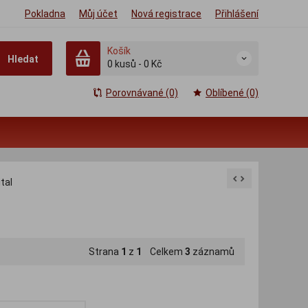
Pokladna
Můj účet
Nová registrace
Přihlášení
Košík
Hledat
0
kusů
-
0 Kč
Porovnávané (0)
Oblíbené (0)
tal
Strana
1
z
1
Celkem
3
záznamů