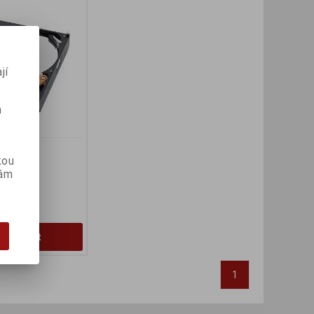
jí
m
kou
(dny):
30
vám
PH:)
Koupit
1