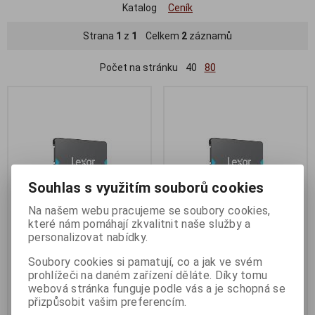
Katalog
Ceník
Strana
1
z
1
Celkem
2
záznamů
Počet na stránku
40
80
Souhlas s využitím souborů cookies
Na našem webu pracujeme se soubory cookies,
které nám pomáhají zkvalitnit naše služby a
personalizovat nabídky.
Lexar NQ100 480GB SSD 2.5"
Lexar NQ100 240GB SSD 2.5"
SATA
SATA
Soubory cookies si pamatují, co a jak ve svém
prohlížeči na daném zařízení děláte. Díky tomu
Termín dodání (dny):
3
Termín dodání (dny):
3
webová stránka funguje podle vás a je schopná se
941 Kč
520 Kč
přizpůsobit vašim preferencím.
777 Kč (bez DPH:)
429 Kč (bez DPH:)