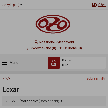
Jazyk:
Můj účet
(CS)
Rozšířené vyhledávání
Porovnávané (0)
Oblíbené (0)
0
kusů
Menu
0 Kč
2,5"
Zobrazit filtr
Lexar
Řadit podle:
(Data přidání)