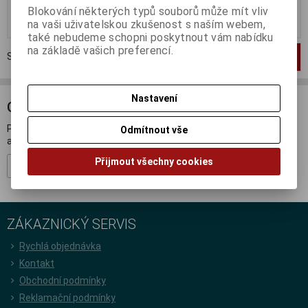
Blokování některých typů souborů může mít vliv
Koupit
Koupit
na vaši uživatelskou zkušenost s naším webem,
také nebudeme schopni poskytnout vám nabídku
na základě vašich preferencí.
Strana
1
z
1
Celkem
2
záznamů
1
Nastavení
ODBĚR NOVINEK
Přihlašte se k odběru novinek a buďte informováni o novinkách,
Odmítnout vše
akcích a soutěžích.
Přijmout všechny cookies
Registrovat
ZÁKAZNICKÝ SERVIS
Rychlá objednávka
Kontakt
Obchodní podmínky
Reklamační podmínky