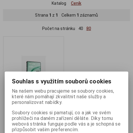
Katalog
Ceník
Strana
1
z
1
Celkem
1
záznamů
Počet na stránku
40
80
Souhlas s využitím souborů cookies
Na našem webu pracujeme se soubory cookies,
které nám pomáhají zkvalitnit naše služby a
personalizovat nabídky.
HIKSEMI SSD Wave 256GB,
2,5" Sata
Soubory cookies si pamatují, co a jak ve svém
Termín dodání (dny):
4
prohlížeči na daném zařízení děláte. Díky tomu
webová stránka funguje podle vás a je schopná se
přizpůsobit vašim preferencím.
442 Kč