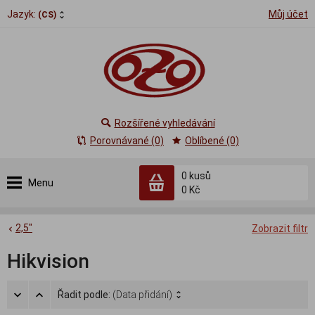
Jazyk:
Můj účet
(CS)
Rozšířené vyhledávání
Porovnávané (0)
Oblíbené (0)
0
kusů
Menu
0 Kč
2,5"
Zobrazit filtr
Hikvision
Řadit podle:
(Data přidání)