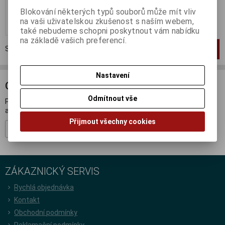
365 Kč (bez DPH:)
Blokování některých typů souborů může mít vliv
na vaši uživatelskou zkušenost s naším webem,
Koupit
také nebudeme schopni poskytnout vám nabídku
na základě vašich preferencí.
Strana
1
z
1
Celkem
1
záznamů
1
Nastavení
ODBĚR NOVINEK
Odmítnout vše
Přihlašte se k odběru novinek a buďte informováni o novinkách,
akcích a soutěžích.
Přijmout všechny cookies
Registrovat
ZÁKAZNICKÝ SERVIS
Rychlá objednávka
Kontakt
Obchodní podmínky
Reklamační podmínky