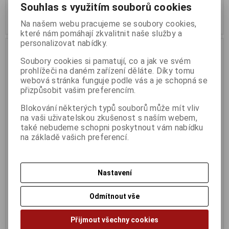
7 083 Kč (bez DPH:)
9 223 Kč (bez DPH:)
Souhlas s využitím souborů cookies
Koupit
Koupit
Na našem webu pracujeme se soubory cookies,
které nám pomáhají zkvalitnit naše služby a
personalizovat nabídky.
Soubory cookies si pamatují, co a jak ve svém
prohlížeči na daném zařízení děláte. Díky tomu
webová stránka funguje podle vás a je schopná se
přizpůsobit vašim preferencím.
Blokování některých typů souborů může mít vliv
na vaši uživatelskou zkušenost s naším webem,
také nebudeme schopni poskytnout vám nabídku
na základě vašich preferencí.
MSI GT 710 2GD3H LP
MSI GeForce RTX 4060 Ti
SLIM/Gaming/8GB/GDDR6
Termín dodání (dny):
3
Nastavení
Termín dodání (dny):
3
Odmítnout vše
1 212 Kč
12 133 Kč
1 001 Kč (bez DPH:)
10 027 Kč (bez DPH:)
Přijmout všechny cookies
Koupit
Koupit