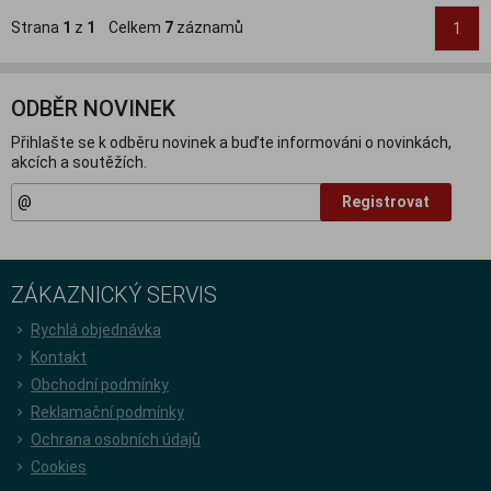
Strana
1
z
1
Celkem
7
záznamů
1
ODBĚR NOVINEK
Přihlašte se k odběru novinek a buďte informováni o novinkách,
akcích a soutěžích.
Registrovat
ZÁKAZNICKÝ SERVIS
Rychlá objednávka
Kontakt
Obchodní podmínky
Reklamační podmínky
Ochrana osobních údajů
Cookies