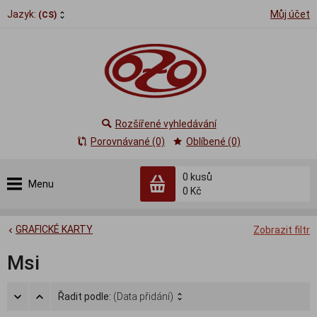
Jazyk:
Můj účet
(CS)
Rozšířené vyhledávání
Porovnávané (0)
Oblíbené (0)
0
kusů
Menu
0 Kč
GRAFICKÉ KARTY
Zobrazit filtr
Msi
Řadit podle:
(Data přidání)