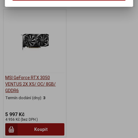
MSI GeForce RTX 3050
VENTUS 2X XS/ OC/ 8GB/
GDDR6
Termín dodání (dny):
3
5 997 Kč
4 956 Kč (bez DPH:)
Koupit