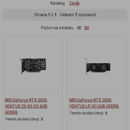
Katalog
Ceník
Strana
1
z
1
Celkem
7
záznamů
Počet na stránku
40
80
MSI GeForce RTX 3050
MSI GeForce RTX 3050
VENTUS 2X XS OS 6GB
VENTUS LP OC 6GB GDDR6
GDDR6
Termín dodání (dny):
2
Termín dodání (dny):
2