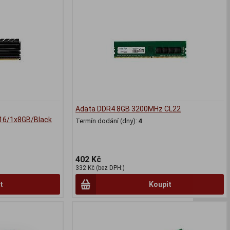
Adata DDR4 8GB 3200MHz CL22
6/1x8GB/Black
Termín dodání (dny):
4
402 Kč
332 Kč (bez DPH:)
t
Koupit