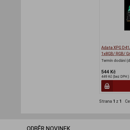
Adata XPG D41
1x8GB/ RGB/ G
Termín dodání (d
544 Kč
449 Kč (bez DPH:)
Strana
1
z
1
Ce
ODBĚR NOVINEK