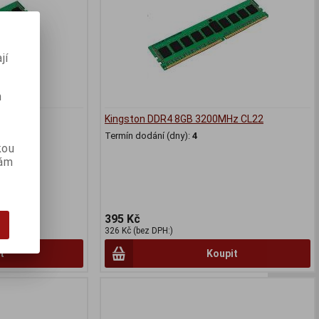
jí
m
 CL22
Kingston DDR4 8GB 3200MHz CL22
Termín dodání (dny):
4
kou
vám
395 Kč
326 Kč (bez DPH:)
t
Koupit