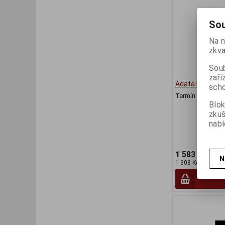
Sou
Na n
zkva
Soub
zaří
Adata DDR4 32
scho
Termín dodání (d
Blok
zku
nabí
1 583 Kč
N
1 308 Kč (bez DPH