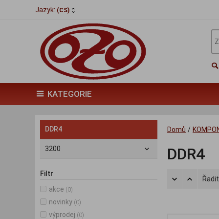
Jazyk:
(CS)
KATEGORIE
DDR4
Domů
/
KOMPO
3200
DDR4
Filtr
Řadit
akce
(0)
novinky
(0)
výprodej
(0)