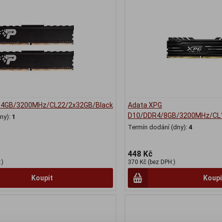
64GB/3200MHz/CL22/2x32GB/Black
Adata XPG
D10/DDR4/8GB/3200MHz/CL1
ny):
1
Termín dodání (dny):
4
448 Kč
:)
370 Kč (bez DPH:)
Koupit
Koupi