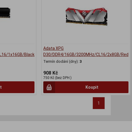
Adata XPG
16/1x16GB/Black
D30/DDR4/16GB/3200MHz/CL16/2x8GB/Red
Termín dodání (dny):
3
908 Kč
750 Kč (bez DPH:)
t
Koupit
1