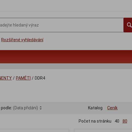
Rozšířené vyhledávání
NENTY
/
PAMĚTI
/
DDR4
 podle:
(Data přidání)
Katalog
Ceník
Počet na stránku
40
80