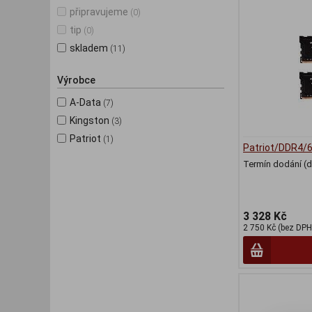
připravujeme
(0)
tip
(0)
skladem
(11)
Výrobce
A-Data
(7)
Kingston
(3)
Patriot
(1)
Patriot/DDR4/
Termín dodání (d
3 328 Kč
2 750 Kč (bez DPH