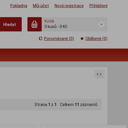
Pokladna
Můj účet
Nová registrace
Přihlášení
Košík
Hledat
0
kusů
-
0 Kč
Porovnávané (0)
Oblíbené (0)
Strana
1
z
1
Celkem
11
záznamů