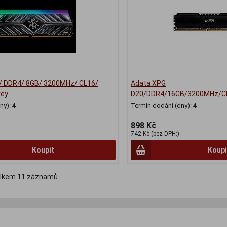
/ DDR4/ 8GB/ 3200MHz/ CL16/
Adata XPG
rey
D20/DDR4/16GB/3200MHz/CL
ny):
4
Termín dodání (dny):
4
898 Kč
742 Kč (bez DPH:)
Koupit
Koupi
lkem
11
záznamů