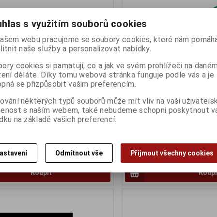
hlas s využitím souborů cookies
ašem webu pracujeme se soubory cookies, které nám pomáha
litnit naše služby a personalizovat nabídky.
ory cookies si pamatují, co a jak ve svém prohlížeči na dané
zení děláte. Díky tomu webová stránka funguje podle vás a je
GB 3200MHz CL22
Kingston DDR4 4GB 3200MHz
pná se přizpůsobit vašim preferencím.
ny):
4
Termín dodání (dny):
4
ování některých typů souborů může mít vliv na vaši uživatels
šenost s naším webem, také nebudeme schopni poskytnout 
dku na základě vašich preferencí.
406 Kč
astavení
Odmítnout vše
Přijmout všechny cookies
:)
335 Kč (bez DPH:)
Koupit
Koupi