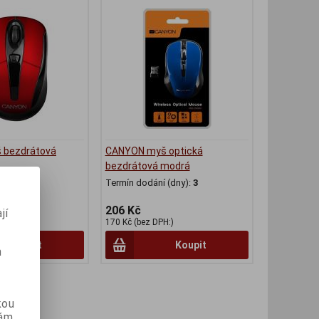
 bezdrátová
CANYON myš optická
bezdrátová modrá
(dny):
4
Termín dodání (dny):
3
206 Kč
jí
H:)
170 Kč (bez DPH:)
Koupit
Koupit
m
kou
vám