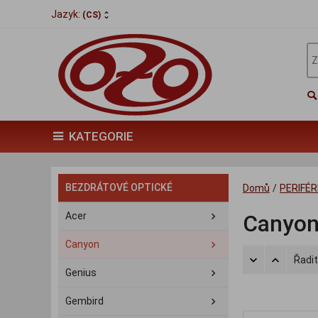
Jazyk:
(CS)
KATEGORIE
BEZDRÁTOVÉ OPTICKÉ
Domů
/
PERIFÉR
Acer
Canyo
Canyon
Řadit
Genius
Gembird