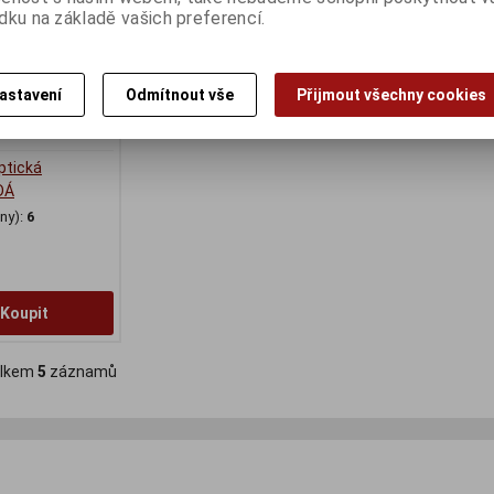
dku na základě vašich preferencí.
astavení
Odmítnout vše
Přijmout všechny cookies
tická
DÁ
ny):
6
Koupit
lkem
5
záznamů