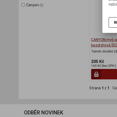
nabí
Canyon
(5)
N
CANYON myš op
bezdrátová ŠE
Termín dodání (d
205 Kč
169 Kč (bez DPH:)
Strana
1
z
1
Ce
ODBĚR NOVINEK