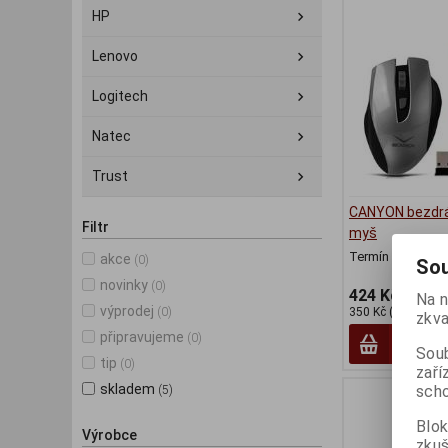
HP
Lenovo
Logitech
Natec
Trust
CANYON bezdrá
Filtr
myš
Termín dodání (d
akce
(0)
Sou
novinky
(0)
424 Kč
Na n
výprodej
(0)
350 Kč (bez DPH:)
zkva
připravujeme
(0)
Soub
tip
(0)
zaří
skladem
scho
(5)
Blok
Výrobce
zku