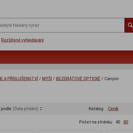
Rozšířené vyhledávání
IE A PŘÍSLUŠENSTVÍ
/
MYŠI
/
BEZDRÁTOVÉ OPTICKÉ
/
Canyon
n
 podle:
(Data přidání)
Katalog
Ceník
Počet na stránku
40
80