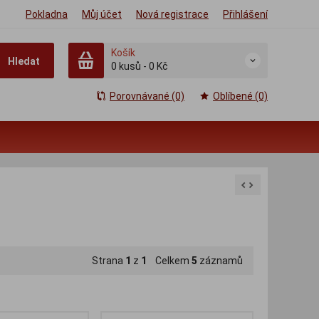
Pokladna
Můj účet
Nová registrace
Přihlášení
Košík
Hledat
0
kusů
-
0 Kč
Porovnávané (0)
Oblíbené (0)
Strana
1
z
1
Celkem
5
záznamů