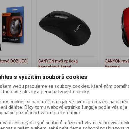
tová DOBÍJECÍ
CANYON myš optická
CANYON myš
bezdrátová černá
červená
ny):
1
Termín dodání (dny):
3
Termín dodání 
hlas s využitím souborů cookies
216 Kč
227 Kč
ašem webu pracujeme se soubory cookies, které nám pomáha
178 Kč (bez DPH:)
187 Kč (bez DP
litnit naše služby a personalizovat nabídky.
Koupit
Koupit
ory cookies si pamatují, co a jak ve svém prohlížeči na dané
zení děláte. Díky tomu webová stránka funguje podle vás a je
pná se přizpůsobit vašim preferencím.
ování některých typů souborů může mít vliv na vaši uživatels
šenost s naším webem, také nebudeme schopni poskytnout 