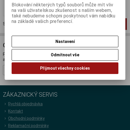
Blokování některých typů souborů může mít vliv
Koupit
na vaši uživatelskou zkušenost s naším webem,
také nebudeme schopni poskytnout vám nabídku
na základě vašich preferencí.
Strana
1
z
1
Celkem
1
záznamů
1
Nastavení
ODBĚR NOVINEK
Přihlašte se k odběru novinek a buďte informováni o novinkách,
Odmítnout vše
akcích a soutěžích.
Přijmout všechny cookies
Registrovat
ZÁKAZNICKÝ SERVIS
Rychlá objednávka
Kontakt
Obchodní podmínky
Reklamační podmínky