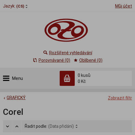
Jazyk:
Můj účet
(CS)
Rozšířené vyhledávání
Porovnávané (0)
Oblíbené (0)
0
kusů
Menu
0 Kč
GRAFICKÝ
Zobrazit filtr
Corel
Řadit podle:
(Data přidání)