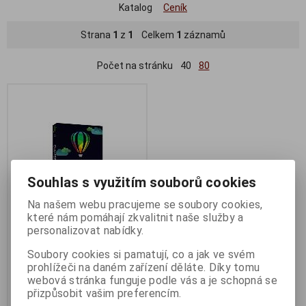
Katalog
Ceník
Strana
1
z
1
Celkem
1
záznamů
Počet na stránku
40
80
Souhlas s využitím souborů cookies
Na našem webu pracujeme se soubory cookies,
které nám pomáhají zkvalitnit naše služby a
personalizovat nabídky.
CorelDRAW Graphics Suite
2023 Minibox EU
Soubory cookies si pamatují, co a jak ve svém
prohlížeči na daném zařízení děláte. Díky tomu
Termín dodání (dny):
skladem
webová stránka funguje podle vás a je schopná se
14 990 Kč
přizpůsobit vašim preferencím.
12 389 Kč (bez DPH:)