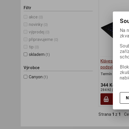
Filtr
akce
(0)
Sou
novinky
(0)
Na n
výprodej
(0)
zkva
připravujeme
(0)
Soub
tip
(0)
zaří
skladem
(1)
scho
Klávesnice CA
Blok
podsvícená p
Výrobce
zku
Termín dodání (d
Canyon
nabí
(1)
344 Kč
284 Kč (bez DPH:)
N
Strana
1
z
1
Ce