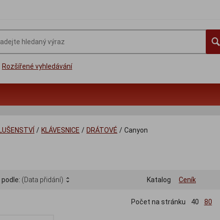
Rozšířené vyhledávání
SLUŠENSTVÍ
/
KLÁVESNICE
/
DRÁTOVÉ
/
Canyon
n
 podle:
(Data přidání)
Katalog
Ceník
Počet na stránku
40
80