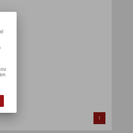
jí
m
kou
vám
1