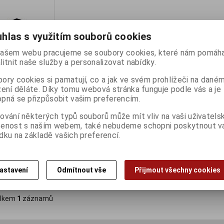
hlas s využitím souborů cookies
ašem webu pracujeme se soubory cookies, které nám pomáha
litnit naše služby a personalizovat nabídky.
ory cookies si pamatují, co a jak ve svém prohlížeči na dané
zení děláte. Díky tomu webová stránka funguje podle vás a je
pná se přizpůsobit vašim preferencím.
NYON
ování některých typů souborů může mít vliv na vaši uživatels
ogumovaná USB
šenost s naším webem, také nebudeme schopni poskytnout 
ny):
3
dku na základě vašich preferencí.
astavení
Odmítnout vše
Přijmout všechny cookies
Koupit
lkem
1
záznamů