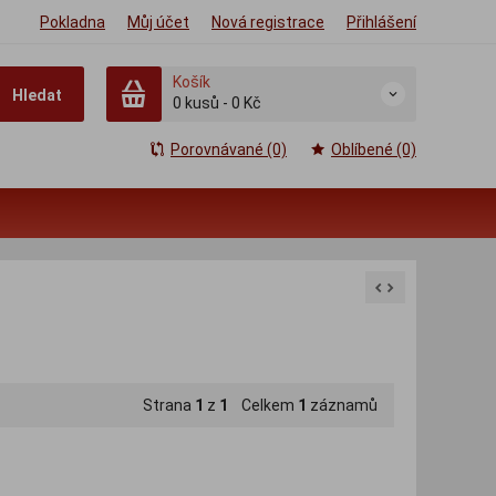
Pokladna
Můj účet
Nová registrace
Přihlášení
Košík
Hledat
0
kusů
-
0 Kč
Porovnávané (0)
Oblíbené (0)
Strana
1
z
1
Celkem
1
záznamů